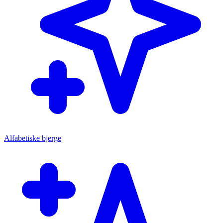
Alfabetiske bjerge