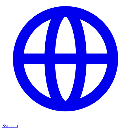
Svenska