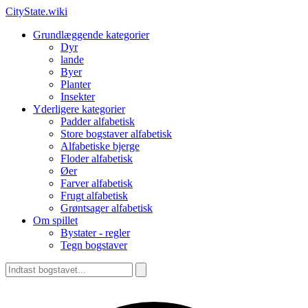
CityState.wiki
Grundlæggende kategorier
Dyr
lande
Byer
Planter
Insekter
Yderligere kategorier
Padder alfabetisk
Store bogstaver alfabetisk
Alfabetiske bjerge
Floder alfabetisk
Øer
Farver alfabetisk
Frugt alfabetisk
Grøntsager alfabetisk
Om spillet
Bystater - regler
Tegn bogstaver