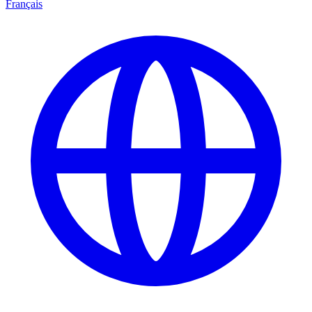
Français