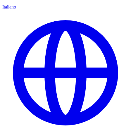
Italiano