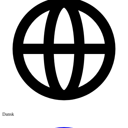
Dansk