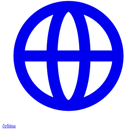
čeština