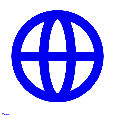
Dansk