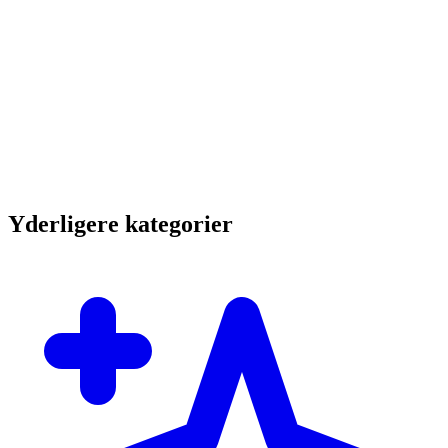
Yderligere kategorier