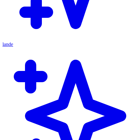
lande