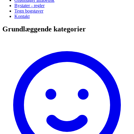
Grøntsager alfabetisk
Bystater - regler
Tegn bogstaver
Kontakt
Grundlæggende kategorier