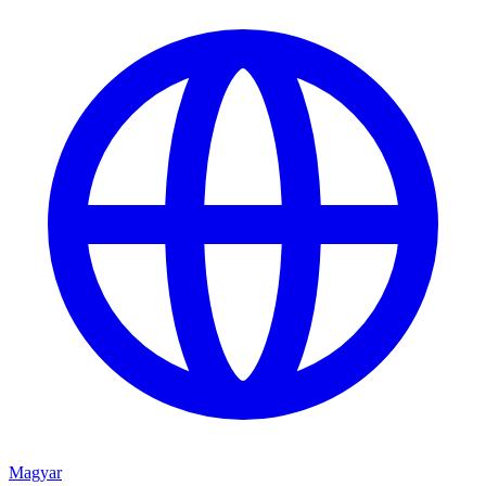
Magyar