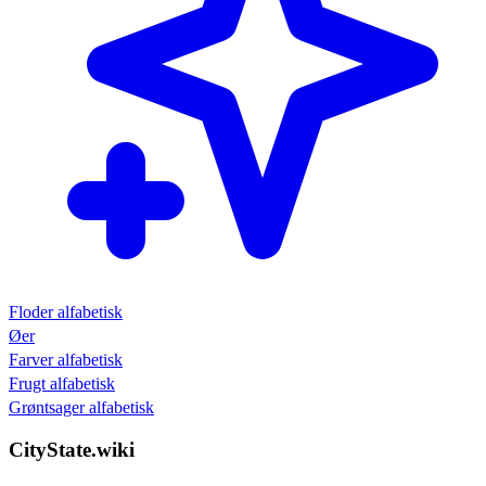
Floder alfabetisk
Øer
Farver alfabetisk
Frugt alfabetisk
Grøntsager alfabetisk
CityState.wiki