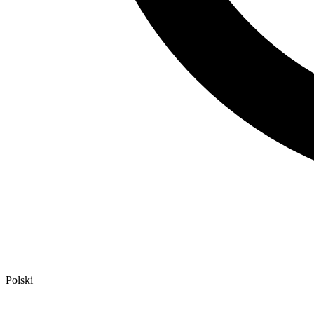
Polski