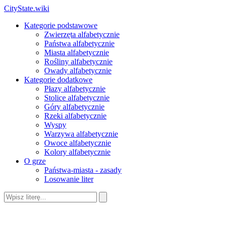
CityState.wiki
Kategorie podstawowe
Zwierzęta alfabetycznie
Państwa alfabetycznie
Miasta alfabetycznie
Rośliny alfabetycznie
Owady alfabetycznie
Kategorie dodatkowe
Płazy alfabetycznie
Stolice alfabetycznie
Góry alfabetycznie
Rzeki alfabetycznie
Wyspy
Warzywa alfabetycznie
Owoce alfabetycznie
Kolory alfabetycznie
O grze
Państwa-miasta - zasady
Losowanie liter