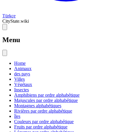
Türkçe
CityState.wiki
Menu
Home
Animaux
des pays
Villes
Végétaux
Insectes
Amphibiens par ordre alphabétique
Majuscules par ordre alphabétique
Montagnes alphabétiques
Rivières par ordre alphabétique
îles
Couleurs par ordre alphabétique
Fruits par ordre alphabétique