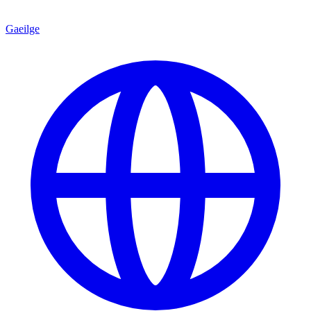
Gaeilge