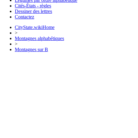
Légumes par ordre alphabétique
Cités-États - règles
Dessiner des lettres
Contactez
CityState.wiki
Home
>
Montagnes alphabétiques
>
Montagnes sur B