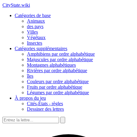
CityState.wiki
Catégories de base
Animaux
des pays
Villes
Végétaux
Insectes
Catégories supplémentaires
Amphibiens par ordre alphabétique
Majuscules par ordre alphabétique
Montagnes alphabétiques
Rivières par ordre alphabétique
îles
Couleurs par ordre alphabétique
Fruits par ordre alphabétique
Légumes par ordre alphabétique
À propos du jeu
Cités-États - règles
Dessiner des lettres