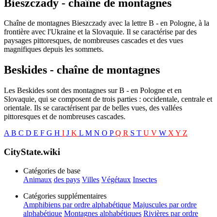
Bieszczady - chaîne de montagnes
Chaîne de montagnes Bieszczady avec la lettre B - en Pologne, à la
frontière avec l'Ukraine et la Slovaquie. Il se caractérise par des
paysages pittoresques, de nombreuses cascades et des vues
magnifiques depuis les sommets.
Beskides - chaîne de montagnes
Les Beskides sont des montagnes sur B - en Pologne et en
Slovaquie, qui se composent de trois parties : occidentale, centrale et
orientale. Ils se caractérisent par de belles vues, des vallées
pittoresques et de nombreuses cascades.
A
B
C
D
E
F
G
H
I
J
K
L
M
N
O
P
Q
R
S
T
U
V
W
X
Y
Z
CityState.wiki
Catégories de base
Animaux
des pays
Villes
Végétaux
Insectes
Catégories supplémentaires
Amphibiens par ordre alphabétique
Majuscules par ordre
alphabétique
Montagnes alphabétiques
Rivières par ordre