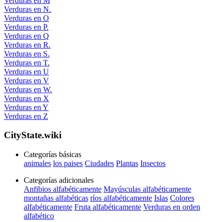
Verduras en M
Verduras en N.
Verduras en O
Verduras en P.
Verduras en Q
Verduras en R.
Verduras en S.
Verduras en T.
Verduras en U
Verduras en V
Verduras en W.
Verduras en X
Verduras en Y
Verduras en Z
CityState.wiki
Categorías básicas
animales
los paises
Ciudades
Plantas
Insectos
Categorías adicionales
Anfibios alfabéticamente
Mayúsculas alfabéticamente
montañas alfabéticas
ríos alfabéticamente
Islas
Colores
alfabéticamente
Fruta alfabéticamente
Verduras en orden
alfabético