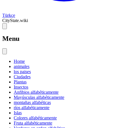
Türkçe
CityState.wiki
Menu
Home
animales
los paises
Ciudades
Plantas
Insectos
Anfibios alfabéticamente
Mayúsculas alfabéticamente
montañas alfabéticas
ríos alfabéticamente
Islas
Colores alfabéticamente
Fruta alfabéticamente