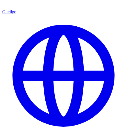
Gaeilge