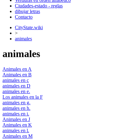
Verduras en orden alfabético
Ciudades-estado - reglas
dibujar letras
Contacto
CityState.wiki
>
animales
animales
Animales en A
Animales en B
animales en c
animales en D
animales en e.
Los animales en la F
animales en g.
animales en h.
animales en i.
Animales en J
Animales en K
animales en l.
Animales en M