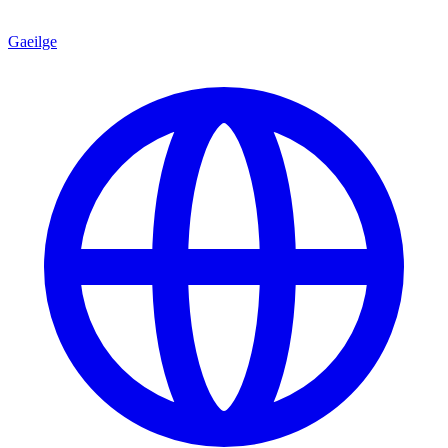
Gaeilge