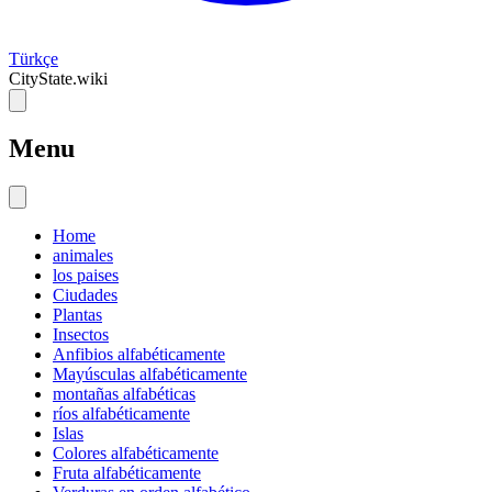
Türkçe
CityState.wiki
Menu
Home
animales
los paises
Ciudades
Plantas
Insectos
Anfibios alfabéticamente
Mayúsculas alfabéticamente
montañas alfabéticas
ríos alfabéticamente
Islas
Colores alfabéticamente
Fruta alfabéticamente