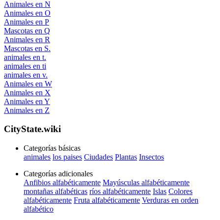
Animales en N
Animales en O
Animales en P
Mascotas en Q
Animales en R
Mascotas en S.
animales en t.
animales en ti
animales en v.
Animales en W
Animales en X
Animales en Y
Animales en Z
CityState.wiki
Categorías básicas
animales
los paises
Ciudades
Plantas
Insectos
Categorías adicionales
Anfibios alfabéticamente
Mayúsculas alfabéticamente
montañas alfabéticas
ríos alfabéticamente
Islas
Colores
alfabéticamente
Fruta alfabéticamente
Verduras en orden
alfabético