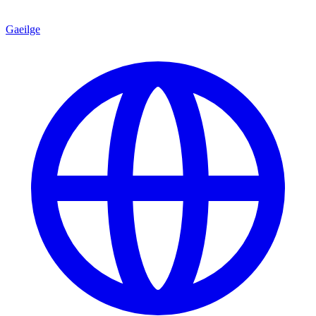
Gaeilge