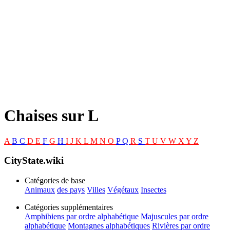
Chaises sur L
A
B
C
D
E
F
G
H
I
J
K
L
M
N
O
P
Q
R
S
T
U
V
W
X
Y
Z
CityState.wiki
Catégories de base
Animaux
des pays
Villes
Végétaux
Insectes
Catégories supplémentaires
Amphibiens par ordre alphabétique
Majuscules par ordre
alphabétique
Montagnes alphabétiques
Rivières par ordre