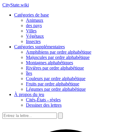
CityState.wiki
Catégories de base
Animaux
des pays
Villes
Végétaux
Insectes
Catégories supplémentaires
Amphibiens par ordre alphabétique
Majuscules par ordre alphabétique
Montagnes alphabétiques
Rivières par ordre alphabétique
îles
Couleurs par ordre alphabétique
Fruits par ordre alphabétique
Légumes par ordre alphabétique
À propos du jeu
Cités-États - règles
Dessiner des lettres