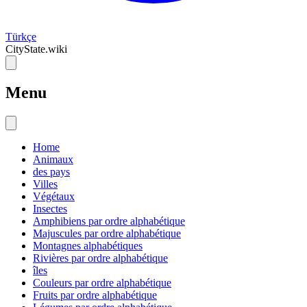
Türkçe
CityState.wiki
Menu
Home
Animaux
des pays
Villes
Végétaux
Insectes
Amphibiens par ordre alphabétique
Majuscules par ordre alphabétique
Montagnes alphabétiques
Rivières par ordre alphabétique
îles
Couleurs par ordre alphabétique
Fruits par ordre alphabétique