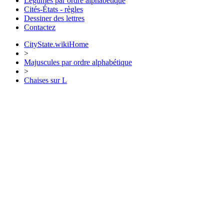
Légumes par ordre alphabétique
Cités-États - règles
Dessiner des lettres
Contactez
CityState.wiki
Home
>
Majuscules par ordre alphabétique
>
Chaises sur L