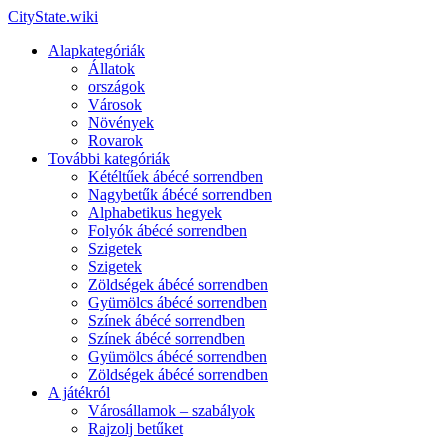
CityState.wiki
Alapkategóriák
Állatok
országok
Városok
Növények
Rovarok
További kategóriák
Kétéltűek ábécé sorrendben
Nagybetűk ábécé sorrendben
Alphabetikus hegyek
Folyók ábécé sorrendben
Szigetek
Szigetek
Zöldségek ábécé sorrendben
Gyümölcs ábécé sorrendben
Színek ábécé sorrendben
Színek ábécé sorrendben
Gyümölcs ábécé sorrendben
Zöldségek ábécé sorrendben
A játékról
Városállamok – szabályok
Rajzolj betűket