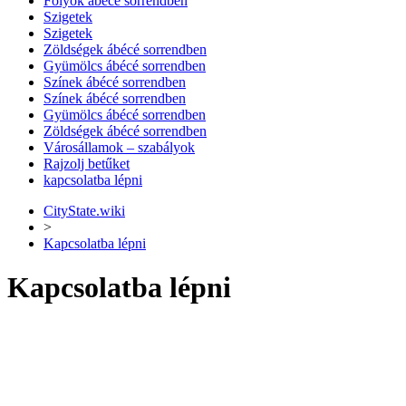
Folyók ábécé sorrendben
Szigetek
Szigetek
Zöldségek ábécé sorrendben
Gyümölcs ábécé sorrendben
Színek ábécé sorrendben
Színek ábécé sorrendben
Gyümölcs ábécé sorrendben
Zöldségek ábécé sorrendben
Városállamok – szabályok
Rajzolj betűket
kapcsolatba lépni
CityState.wiki
>
Kapcsolatba lépni
Kapcsolatba lépni