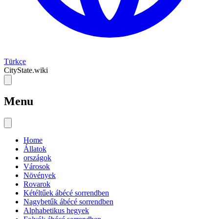
Türkçe
CityState.wiki
Menu
Home
Állatok
országok
Városok
Növények
Rovarok
Kétéltűek ábécé sorrendben
Nagybetűk ábécé sorrendben
Alphabetikus hegyek