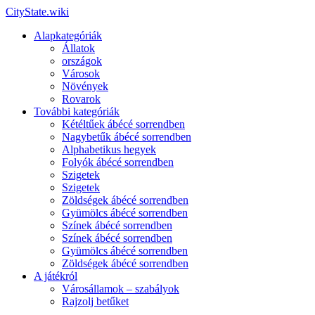
CityState.wiki
Alapkategóriák
Állatok
országok
Városok
Növények
Rovarok
További kategóriák
Kétéltűek ábécé sorrendben
Nagybetűk ábécé sorrendben
Alphabetikus hegyek
Folyók ábécé sorrendben
Szigetek
Szigetek
Zöldségek ábécé sorrendben
Gyümölcs ábécé sorrendben
Színek ábécé sorrendben
Színek ábécé sorrendben
Gyümölcs ábécé sorrendben
Zöldségek ábécé sorrendben
A játékról
Városállamok – szabályok
Rajzolj betűket