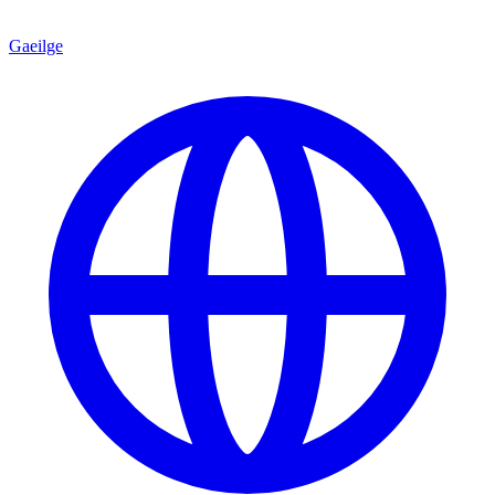
Gaeilge