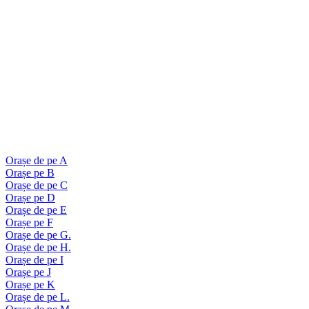
Orașe de pe A
Orașe pe B
Orașe de pe C
Orașe pe D
Orașe de pe E
Orașe pe F
Orașe de pe G.
Orașe de pe H.
Orașe de pe I
Orașe pe J
Orașe pe K
Orașe de pe L.