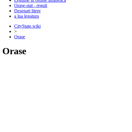
Legume în ordine alfabetică
Orașe-stat - reguli
Desenați litere
a lua legatura
CityState.wiki
>
Orase
Orase