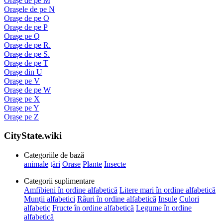
Orașe de pe M
Orașele de pe N
Orașe de pe O
Orașe de pe P
Orașe pe Q
Orașe de pe R.
Orașe de pe S.
Orașe de pe T
Orașe din U
Orașe pe V
Orașe de pe W
Orașe pe X
Orașe pe Y
Orașe pe Z
CityState.wiki
Categoriile de bază
animale
ţări
Orase
Plante
Insecte
Categorii suplimentare
Amfibieni în ordine alfabetică
Litere mari în ordine alfabetică
Munții alfabetici
Râuri în ordine alfabetică
Insule
Culori
alfabetic
Fructe în ordine alfabetică
Legume în ordine
alfabetică