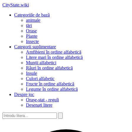
CityState.wiki
Categoriile de bază
animale
ţări
Orase
Plante
Insecte
Categorii suplimentare
Amfibieni în ordine alfabetică
Litere mari în ordine alfabetică
Munții alfabetici
Râuri în ordine alfabetică
Insule
Culori alfabetic
Fructe în ordine alfabetică
Legume în ordine alfabetică
Despre joc
Orașe-stat - reguli
Desenați litere