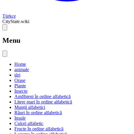
Türkçe
CityState.wiki
Menu
Home
animale
ţări
Orase
Plante
Insecte
Amfibieni în ordine alfabetică
Litere mari în ordine alfabetică
Munții alfabetici
Râuri în ordine alfabetică
Insule
Culori alfabetic
Fructe în ordine alfabetică