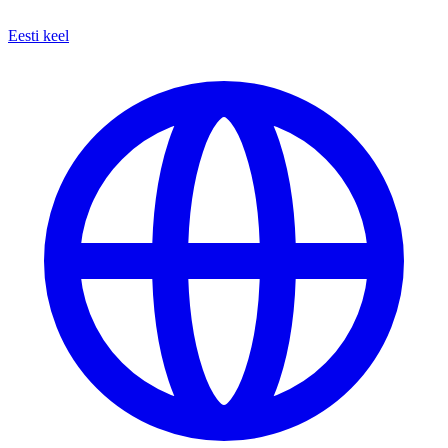
Eesti keel