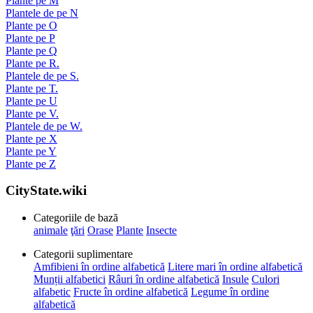
Plante pe M
Plantele de pe N
Plante pe O
Plante pe P
Plante pe Q
Plante pe R.
Plantele de pe S.
Plante pe T.
Plante pe U
Plante pe V.
Plantele de pe W.
Plante pe X
Plante pe Y
Plante pe Z
CityState.wiki
Categoriile de bază
animale
ţări
Orase
Plante
Insecte
Categorii suplimentare
Amfibieni în ordine alfabetică
Litere mari în ordine alfabetică
Munții alfabetici
Râuri în ordine alfabetică
Insule
Culori
alfabetic
Fructe în ordine alfabetică
Legume în ordine
alfabetică