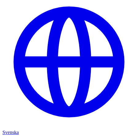
Svenska