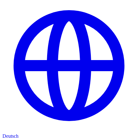
Deutsch