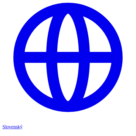
Slovenský