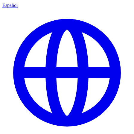
Español