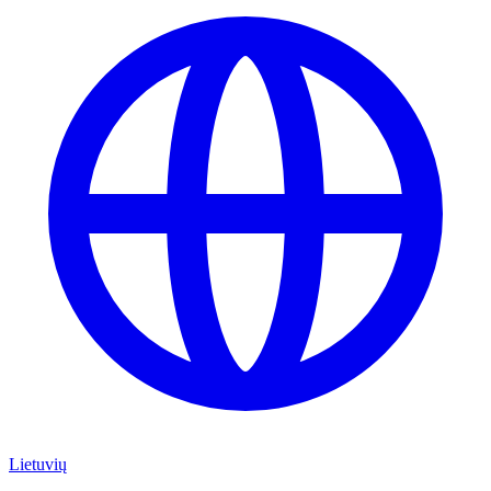
Lietuvių