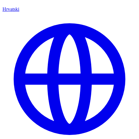
Hrvatski