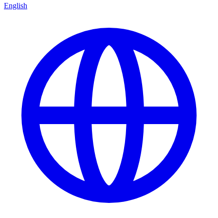
English