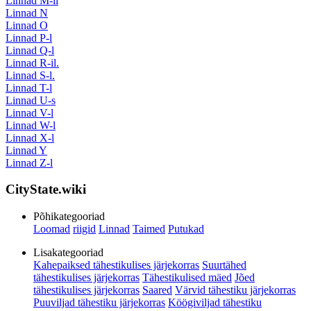
Linnad M-il
Linnad N
Linnad O
Linnad P-l
Linnad Q-l
Linnad R-il.
Linnad S-l.
Linnad T-l
Linnad U-s
Linnad V-l
Linnad W-l
Linnad X-l
Linnad Y
Linnad Z-l
CityState.wiki
Põhikategooriad
Loomad
riigid
Linnad
Taimed
Putukad
Lisakategooriad
Kahepaiksed tähestikulises järjekorras
Suurtähed
tähestikulises järjekorras
Tähestikulised mäed
Jõed
tähestikulises järjekorras
Saared
Värvid tähestiku järjekorras
Puuviljad tähestiku järjekorras
Köögiviljad tähestiku