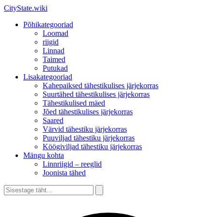
CityState.wiki
Põhikategooriad
Loomad
riigid
Linnad
Taimed
Putukad
Lisakategooriad
Kahepaiksed tähestikulises järjekorras
Suurtähed tähestikulises järjekorras
Tähestikulised mäed
Jõed tähestikulises järjekorras
Saared
Värvid tähestiku järjekorras
Puuviljad tähestiku järjekorras
Köögiviljad tähestiku järjekorras
Mängu kohta
Linnriigid – reeglid
Joonista tähed