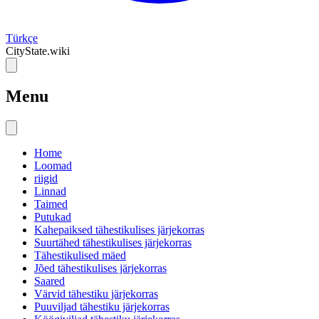
Türkçe
CityState.wiki
Menu
Home
Loomad
riigid
Linnad
Taimed
Putukad
Kahepaiksed tähestikulises järjekorras
Suurtähed tähestikulises järjekorras
Tähestikulised mäed
Jõed tähestikulises järjekorras
Saared
Värvid tähestiku järjekorras
Puuviljad tähestiku järjekorras