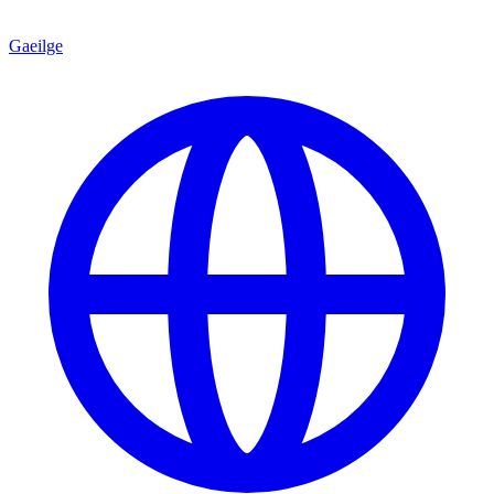
Gaeilge