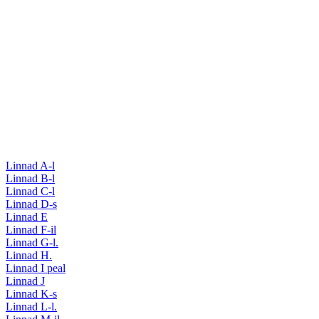
Linnad A-l
Linnad B-l
Linnad C-l
Linnad D-s
Linnad E
Linnad F-il
Linnad G-l.
Linnad H.
Linnad I peal
Linnad J
Linnad K-s
Linnad L-l.