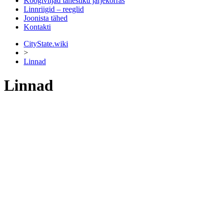
Köögiviljad tähestiku järjekorras
Linnriigid – reeglid
Joonista tähed
Kontakti
CityState.wiki
>
Linnad
Linnad