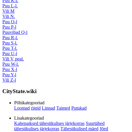
Puu K-l.
Puu L-l.
Vili M
Vili N.
Puu O-l
Puu P-l
Puuviljad Q-l
Puu R-l.
Puu S-l.
Puu T-l.
Puu U-l
Vili V peal.
Puu W-l.
Puu X-l
Puu Y-l
Vili Z-l
CityState.wiki
Põhikategooriad
Loomad
riigid
Linnad
Taimed
Putukad
Lisakategooriad
Kahepaiksed tähestikulises järjekorras
Suurtähed
tähestikulises järjekorras
Tähestikulised mäed
Jõed