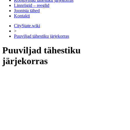
Köögiviljad tähestiku järjekorras
Linnriigid – reeglid
Joonista tähed
Kontakti
CityState.wiki
>
Puuviljad tähestiku järjekorras
Puuviljad tähestiku
järjekorras