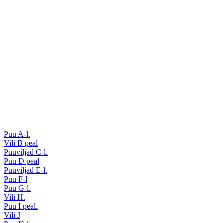
Puu A-l.
Vili B peal
Puuviljad C-l.
Puu D peal
Puuviljad E-l.
Puu F-l
Puu G-l.
Vili H.
Puu I peal.
Vili J