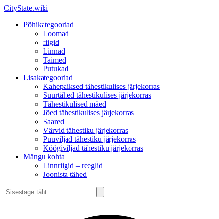
CityState.wiki
Põhikategooriad
Loomad
riigid
Linnad
Taimed
Putukad
Lisakategooriad
Kahepaiksed tähestikulises järjekorras
Suurtähed tähestikulises järjekorras
Tähestikulised mäed
Jõed tähestikulises järjekorras
Saared
Värvid tähestiku järjekorras
Puuviljad tähestiku järjekorras
Köögiviljad tähestiku järjekorras
Mängu kohta
Linnriigid – reeglid
Joonista tähed