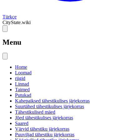
Türkçe
CityState.wiki
Menu
Home
Loomad
riigid
Linnad
Taimed
Putukad
Kahepaiksed tähestikulises järjekorras
Suurtähed tähestikulises järjekorras
Tähestikulised mäed
Jõed tähestikulises järjekorras
Saared
Värvid tähestiku järjekorras
Puuviljad tähestiku järjekorras