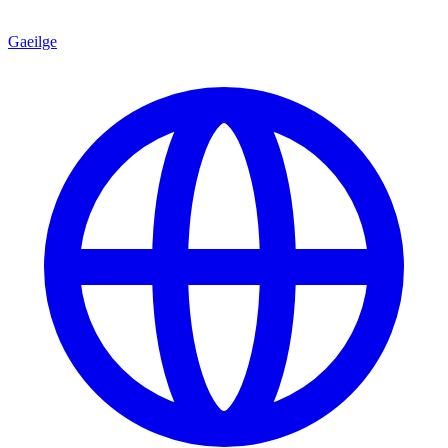
Gaeilge