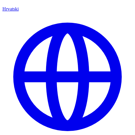
Hrvatski