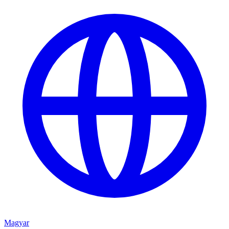
Magyar