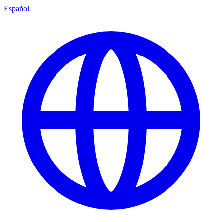
Español