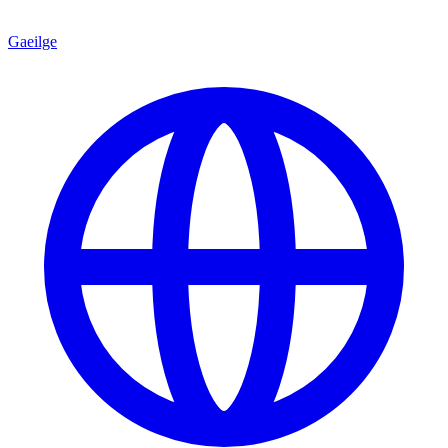
Gaeilge