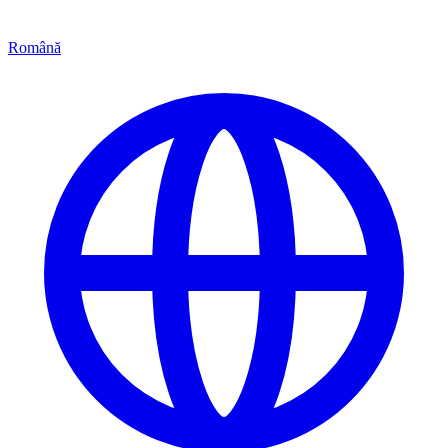
Română