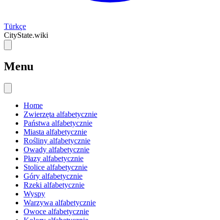
Türkçe
CityState.wiki
Menu
Home
Zwierzęta alfabetycznie
Państwa alfabetycznie
Miasta alfabetycznie
Rośliny alfabetycznie
Owady alfabetycznie
Płazy alfabetycznie
Stolice alfabetycznie
Góry alfabetycznie
Rzeki alfabetycznie
Wyspy
Warzywa alfabetycznie
Owoce alfabetycznie