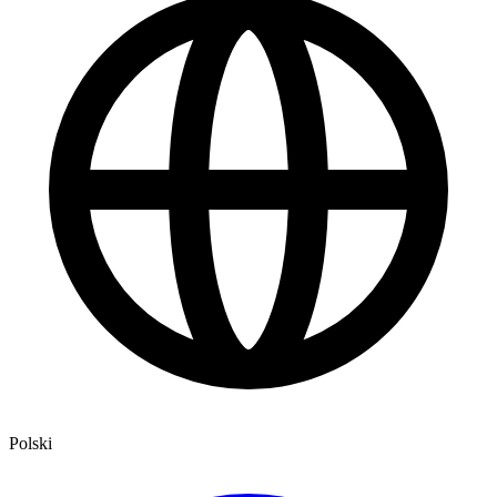
Polski