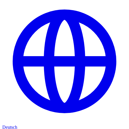
Deutsch