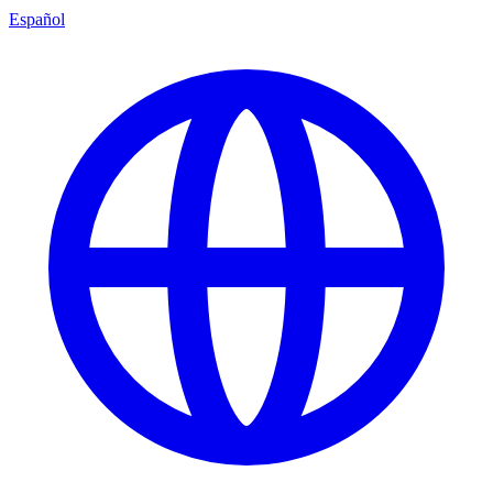
Español