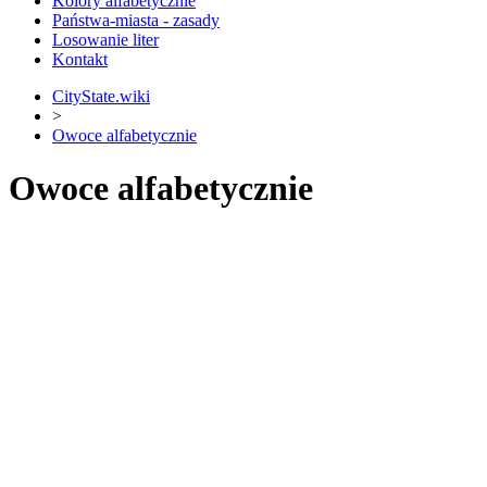
Kolory alfabetycznie
Państwa-miasta - zasady
Losowanie liter
Kontakt
CityState.wiki
>
Owoce alfabetycznie
Owoce alfabetycznie