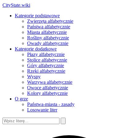
CityState.wiki
Kategorie podstawowe
Zwierzęta alfabetycznie
Państwa alfabetycznie
Miasta alfabetycznie
Rośliny alfabetycznie
Owady alfabetycznie
Kategorie dodatkowe
Płazy alfabetycznie
Stolice alfabetycznie
Góry alfabetycznie
Rzeki alfabetycznie
Wyspy
Warzywa alfabetycznie
Owoce alfabetycznie
Kolory alfabetycznie
O grze
Państwa-miasta - zasady
Losowanie liter