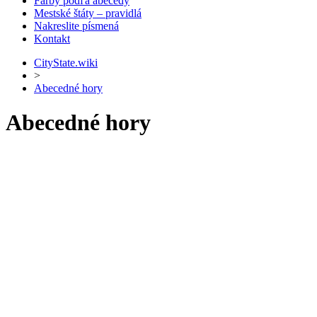
Farby podľa abecedy
Mestské štáty – pravidlá
Nakreslite písmená
Kontakt
CityState.wiki
>
Abecedné hory
Abecedné hory