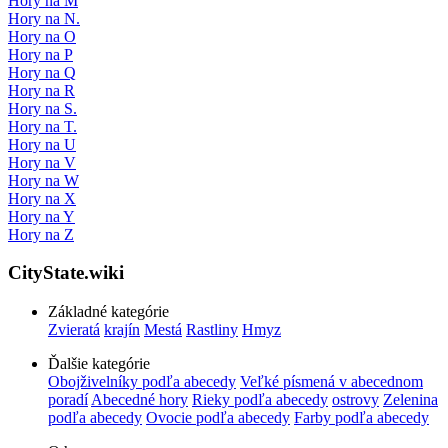
Hory na M
Hory na N.
Hory na O
Hory na P
Hory na Q
Hory na R
Hory na S.
Hory na T.
Hory na U
Hory na V
Hory na W
Hory na X
Hory na Y
Hory na Z
CityState.wiki
Základné kategórie
Zvieratá
krajín
Mestá
Rastliny
Hmyz
Ďalšie kategórie
Obojživelníky podľa abecedy
Veľké písmená v abecednom
poradí
Abecedné hory
Rieky podľa abecedy
ostrovy
Zelenina
podľa abecedy
Ovocie podľa abecedy
Farby podľa abecedy