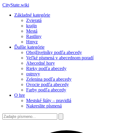
CityState.wiki
Základné kategórie
Zvieratá
krajín
Mestá
Rastliny
Hmyz
Ďalšie kategórie
Obojživelníky podľa abecedy
Veľké písmená v abecednom poradí
Abecedné hory
Rieky podľa abecedy
ostrovy
Zelenina podľa abecedy
Ovocie podľa abecedy
Farby podľa abecedy
O hre
Mestské štáty – pravidlá
Nakreslite písmená