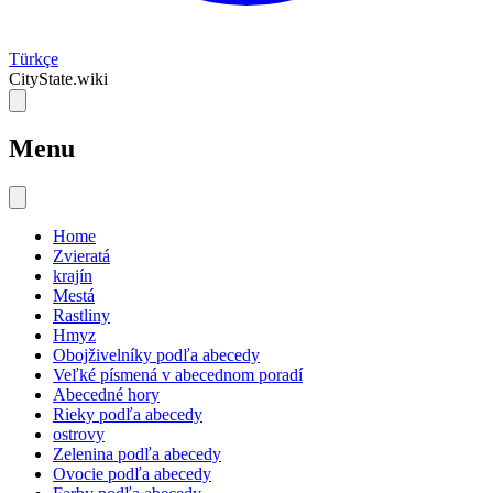
Türkçe
CityState.wiki
Menu
Home
Zvieratá
krajín
Mestá
Rastliny
Hmyz
Obojživelníky podľa abecedy
Veľké písmená v abecednom poradí
Abecedné hory
Rieky podľa abecedy
ostrovy
Zelenina podľa abecedy
Ovocie podľa abecedy