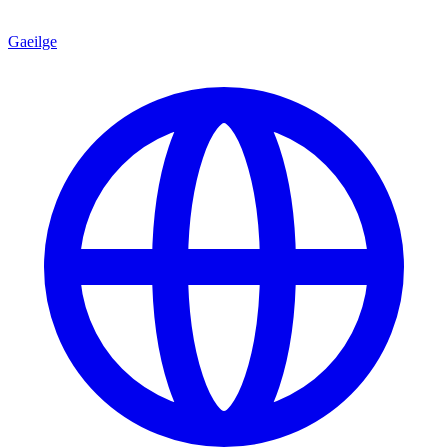
Gaeilge