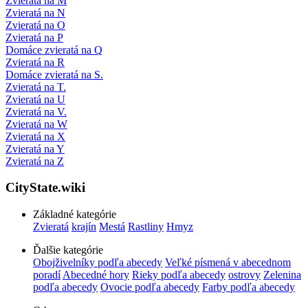
Zvieratá na M
Zvieratá na N
Zvieratá na O
Zvieratá na P
Domáce zvieratá na Q
Zvieratá na R
Domáce zvieratá na S.
Zvieratá na T.
Zvieratá na U
Zvieratá na V.
Zvieratá na W
Zvieratá na X
Zvieratá na Y
Zvieratá na Z
CityState.wiki
Základné kategórie
Zvieratá
krajín
Mestá
Rastliny
Hmyz
Ďalšie kategórie
Obojživelníky podľa abecedy
Veľké písmená v abecednom
poradí
Abecedné hory
Rieky podľa abecedy
ostrovy
Zelenina
podľa abecedy
Ovocie podľa abecedy
Farby podľa abecedy