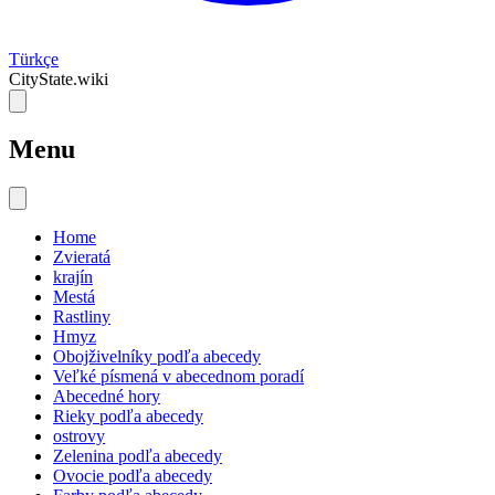
Türkçe
CityState.wiki
Menu
Home
Zvieratá
krajín
Mestá
Rastliny
Hmyz
Obojživelníky podľa abecedy
Veľké písmená v abecednom poradí
Abecedné hory
Rieky podľa abecedy
ostrovy
Zelenina podľa abecedy
Ovocie podľa abecedy