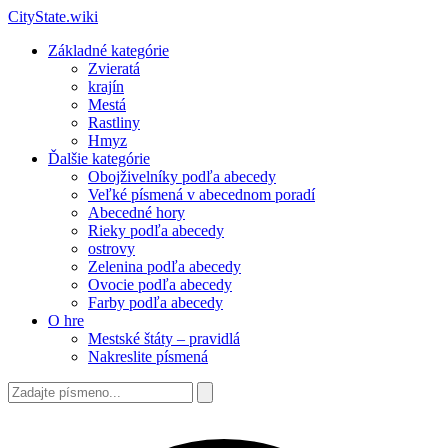
CityState.wiki
Základné kategórie
Zvieratá
krajín
Mestá
Rastliny
Hmyz
Ďalšie kategórie
Obojživelníky podľa abecedy
Veľké písmená v abecednom poradí
Abecedné hory
Rieky podľa abecedy
ostrovy
Zelenina podľa abecedy
Ovocie podľa abecedy
Farby podľa abecedy
O hre
Mestské štáty – pravidlá
Nakreslite písmená