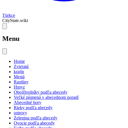
Türkçe
CityState.wiki
Menu
Home
Zvieratá
krajín
Mestá
Rastliny
Hmyz
Obojživelníky podľa abecedy
Veľké písmená v abecednom poradí
Abecedné hory
Rieky podľa abecedy
ostrovy
Zelenina podľa abecedy
Ovocie podľa abecedy