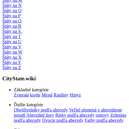
Štáty na M
Štáty na N
Štáty na O
Štáty na P
Štáty na Q
Štáty na R
Štáty na S.
Štáty na T
Štáty na U
Štáty na V
Štáty na W
Štáty na X
Štáty na Y
Štáty na Z
CityState.wiki
Základné kategórie
Zvieratá
krajín
Mestá
Rastliny
Hmyz
Ďalšie kategórie
Obojživelníky podľa abecedy
Veľké písmená v abecednom
poradí
Abecedné hory
Rieky podľa abecedy
ostrovy
Zelenina
podľa abecedy
Ovocie podľa abecedy
Farby podľa abecedy