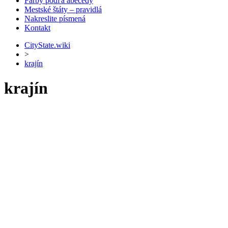
Farby podľa abecedy
Mestské štáty – pravidlá
Nakreslite písmená
Kontakt
CityState.wiki
>
krajín
krajín