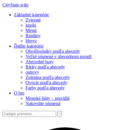
CityState.wiki
Základné kategórie
Zvieratá
krajín
Mestá
Rastliny
Hmyz
Ďalšie kategórie
Obojživelníky podľa abecedy
Veľké písmená v abecednom poradí
Abecedné hory
Rieky podľa abecedy
ostrovy
Zelenina podľa abecedy
Ovocie podľa abecedy
Farby podľa abecedy
O hre
Mestské štáty – pravidlá
Nakreslite písmená