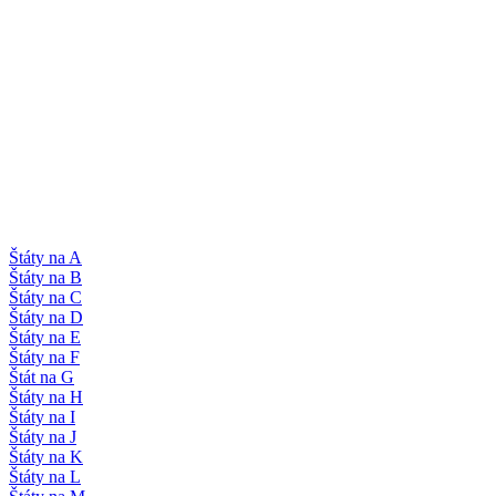
Štáty na A
Štáty na B
Štáty na C
Štáty na D
Štáty na E
Štáty na F
Štát na G
Štáty na H
Štáty na I
Štáty na J
Štáty na K
Štáty na L