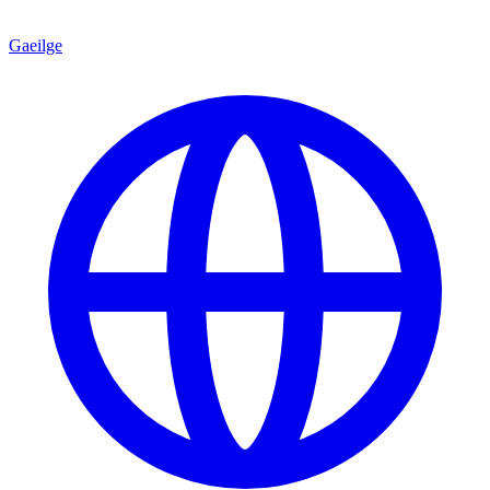
Gaeilge