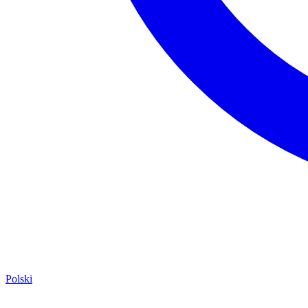
Polski