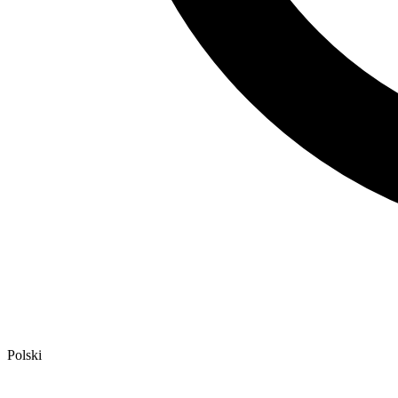
Polski