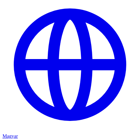
Magyar