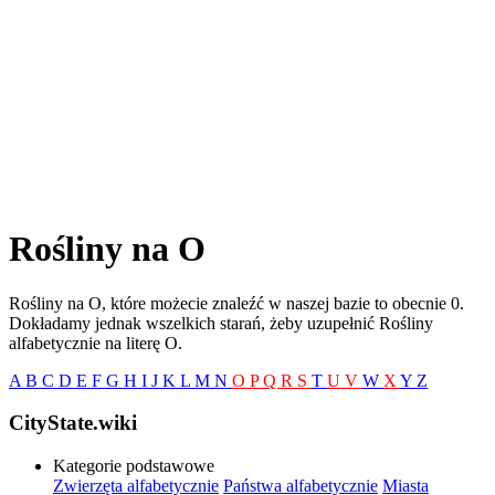
Rośliny na O
Rośliny na O, które możecie znaleźć w naszej bazie to obecnie 0.
Dokładamy jednak wszelkich starań, żeby uzupełnić Rośliny
alfabetycznie na literę O.
A
B
C
D
E
F
G
H
I
J
K
L
M
N
O
P
Q
R
S
T
U
V
W
X
Y
Z
CityState.wiki
Kategorie podstawowe
Zwierzęta alfabetycznie
Państwa alfabetycznie
Miasta