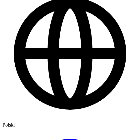
Polski