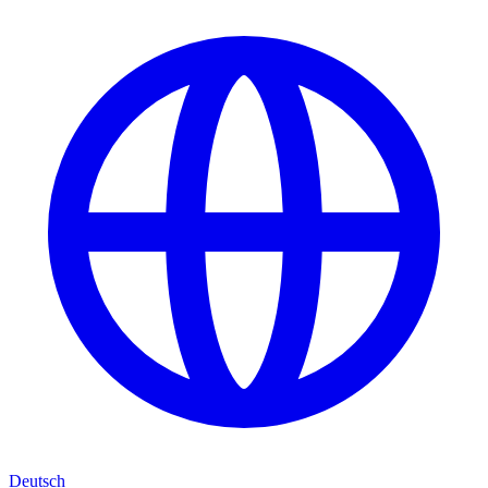
Deutsch