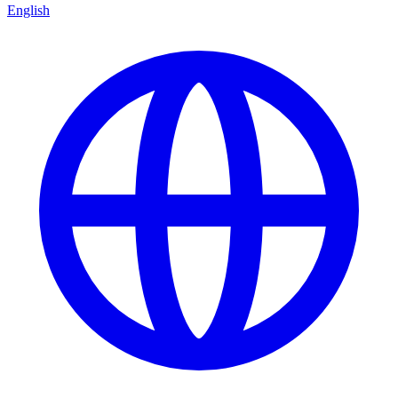
English