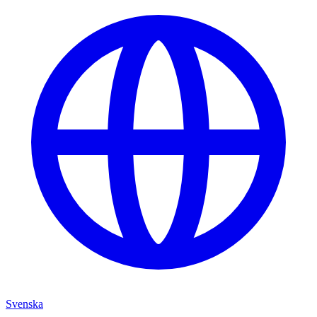
Svenska