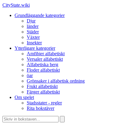
CityState.wiki
Grundläggande kategorier
Djur
länder
Städer
Växter
Insekter
Ytterligare kategorier
Amfibier alfabetiskt
Versaler alfabetiskt
Alfabetiska berg
Floder alfabetiskt
öar
Grönsaker i alfabetisk ordning
Frukt alfabetiskt
Färger alfabetiskt
Om spelet
Stadsstater - regler
Rita bokstäver