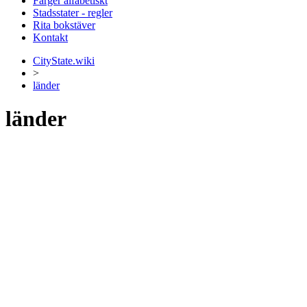
Färger alfabetiskt
Stadsstater - regler
Rita bokstäver
Kontakt
CityState.wiki
>
länder
länder