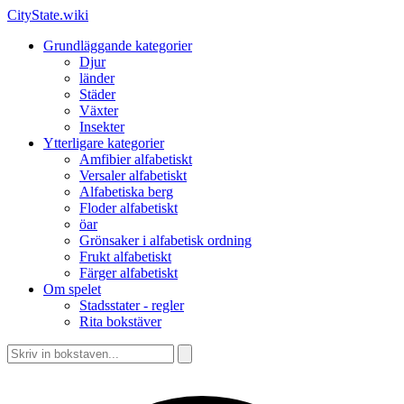
CityState.wiki
Grundläggande kategorier
Djur
länder
Städer
Växter
Insekter
Ytterligare kategorier
Amfibier alfabetiskt
Versaler alfabetiskt
Alfabetiska berg
Floder alfabetiskt
öar
Grönsaker i alfabetisk ordning
Frukt alfabetiskt
Färger alfabetiskt
Om spelet
Stadsstater - regler
Rita bokstäver