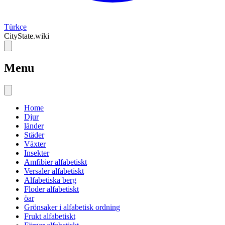
Türkçe
CityState.wiki
Menu
Home
Djur
länder
Städer
Växter
Insekter
Amfibier alfabetiskt
Versaler alfabetiskt
Alfabetiska berg
Floder alfabetiskt
öar
Grönsaker i alfabetisk ordning
Frukt alfabetiskt