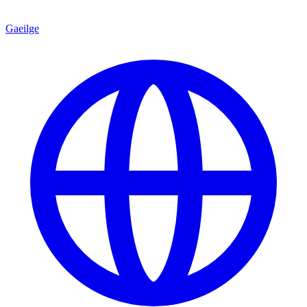
Gaeilge