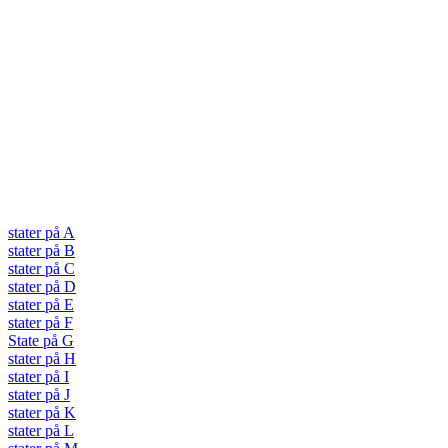
stater på A
stater på B
stater på C
stater på D
stater på E
stater på F
State på G
stater på H
stater på I
stater på J
stater på K
stater på L