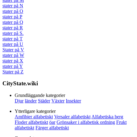
stater på M
stater på N
stater på O
stater på P
stater på Q
stater på R
stater på S.
stater på T
stater på U
Stater på V
stater på W
stater på X
stater på Y
Stater på Z
CityState.wiki
Grundläggande kategorier
Djur
länder
Städer
Växter
Insekter
Ytterligare kategorier
Amfibier alfabetiskt
Versaler alfabetiskt
Alfabetiska berg
Floder alfabetiskt
öar
Grönsaker i alfabetisk ordning
Frukt
alfabetiskt
Färger alfabetiskt