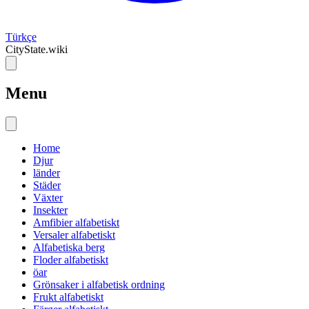
Türkçe
CityState.wiki
Menu
Home
Djur
länder
Städer
Växter
Insekter
Amfibier alfabetiskt
Versaler alfabetiskt
Alfabetiska berg
Floder alfabetiskt
öar
Grönsaker i alfabetisk ordning
Frukt alfabetiskt