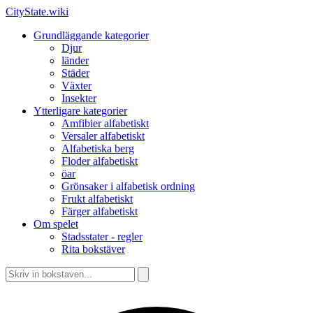
CityState.wiki
Grundläggande kategorier
Djur
länder
Städer
Växter
Insekter
Ytterligare kategorier
Amfibier alfabetiskt
Versaler alfabetiskt
Alfabetiska berg
Floder alfabetiskt
öar
Grönsaker i alfabetisk ordning
Frukt alfabetiskt
Färger alfabetiskt
Om spelet
Stadsstater - regler
Rita bokstäver