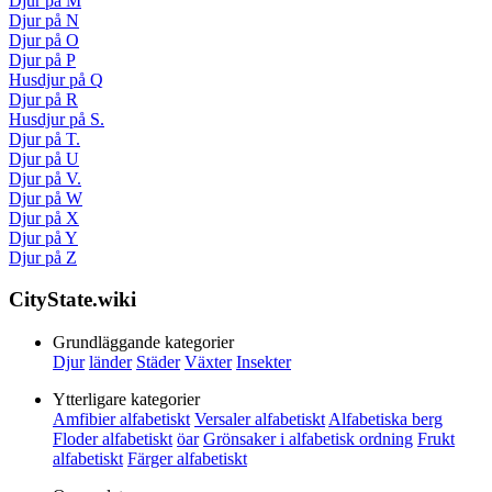
Djur på M
Djur på N
Djur på O
Djur på P
Husdjur på Q
Djur på R
Husdjur på S.
Djur på T.
Djur på U
Djur på V.
Djur på W
Djur på X
Djur på Y
Djur på Z
CityState.wiki
Grundläggande kategorier
Djur
länder
Städer
Växter
Insekter
Ytterligare kategorier
Amfibier alfabetiskt
Versaler alfabetiskt
Alfabetiska berg
Floder alfabetiskt
öar
Grönsaker i alfabetisk ordning
Frukt
alfabetiskt
Färger alfabetiskt