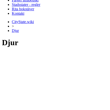
Färger alfabetiskt
Stadsstater - regler
Rita bokstäver
Kontakt
CityState.wiki
>
Djur
Djur