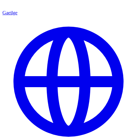
Gaeilge