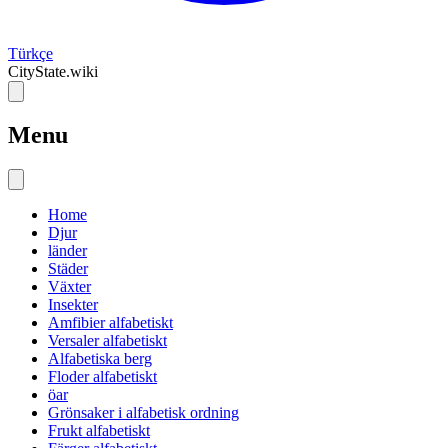
Türkçe
CityState.wiki
Menu
Home
Djur
länder
Städer
Växter
Insekter
Amfibier alfabetiskt
Versaler alfabetiskt
Alfabetiska berg
Floder alfabetiskt
öar
Grönsaker i alfabetisk ordning
Frukt alfabetiskt