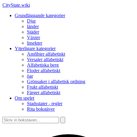
CityState.wiki
Grundläggande kategorier
Djur
länder
Städer
Växter
Insekter
Ytterligare kategorier
Amfibier alfabetiskt
Versaler alfabetiskt
Alfabetiska berg
Floder alfabetiskt
öar
Grönsaker i alfabetisk ordning
Frukt alfabetiskt
Färger alfabetiskt
Om spelet
Stadsstater - regler
Rita bokstäver