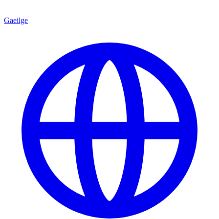
Gaeilge