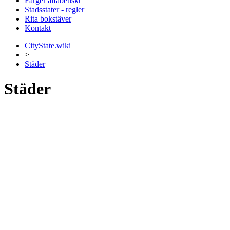
Färger alfabetiskt
Stadsstater - regler
Rita bokstäver
Kontakt
CityState.wiki
>
Städer
Städer