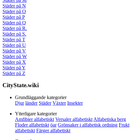
Städer på M
Städer på N
Städer på O
Städer på P
Städer på Q
Städer på R.
Städer på S.
Städer på T
Städer på U
Städer på V
Städer på W
Städer på X
Städer på Y
Städer på Z
CityState.wiki
Grundläggande kategorier
Djur
länder
Städer
Växter
Insekter
Ytterligare kategorier
Amfibier alfabetiskt
Versaler alfabetiskt
Alfabetiska berg
Floder alfabetiskt
öar
Grönsaker i alfabetisk ordning
Frukt
alfabetiskt
Färger alfabetiskt