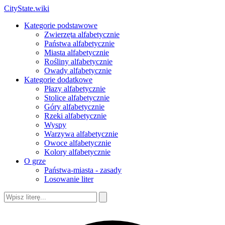
CityState.wiki
Kategorie podstawowe
Zwierzęta alfabetycznie
Państwa alfabetycznie
Miasta alfabetycznie
Rośliny alfabetycznie
Owady alfabetycznie
Kategorie dodatkowe
Płazy alfabetycznie
Stolice alfabetycznie
Góry alfabetycznie
Rzeki alfabetycznie
Wyspy
Warzywa alfabetycznie
Owoce alfabetycznie
Kolory alfabetycznie
O grze
Państwa-miasta - zasady
Losowanie liter