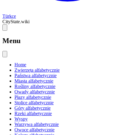
Türkçe
CityState.wiki
Menu
Home
Zwierzęta alfabetycznie
Państwa alfabetycznie
Miasta alfabetycznie
Rośliny alfabetycznie
Owady alfabetycznie
Płazy alfabetycznie
Stolice alfabetycznie
Góry alfabetycznie
Rzeki alfabetycznie
Wyspy
Warzywa alfabetycznie
Owoce alfabetycznie