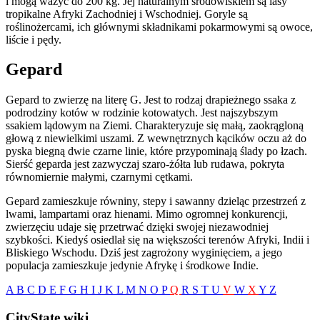
i mogą ważyć do 200 kg. Jej naturalnym środowiskiem są lasy
tropikalne Afryki Zachodniej i Wschodniej. Goryle są
roślinożercami, ich głównymi składnikami pokarmowymi są owoce,
liście i pędy.
Gepard
Gepard to zwierzę
na literę G. Jest to rodzaj drapieżnego ssaka z
podrodziny kotów w rodzinie kotowatych. Jest najszybszym
ssakiem lądowym na Ziemi. Charakteryzuje się małą, zaokrągloną
głową z niewielkimi uszami. Z wewnętrznych kącików oczu aż do
pyska biegną dwie czarne linie, które przypominają ślady po łzach.
Sierść geparda jest zazwyczaj szaro-żółta lub rudawa, pokryta
równomiernie małymi, czarnymi cętkami.
Gepard zamieszkuje równiny, stepy i sawanny dzieląc przestrzeń z
lwami, lampartami oraz hienami. Mimo ogromnej konkurencji,
zwierzęciu udaje się przetrwać dzięki swojej niezawodniej
szybkości. Kiedyś osiedlał się na większości terenów Afryki, Indii i
Bliskiego Wschodu. Dziś jest zagrożony wyginięciem, a jego
populacja zamieszkuje jedynie Afrykę i środkowe Indie.
A
B
C
D
E
F
G
H
I
J
K
L
M
N
O
P
Q
R
S
T
U
V
W
X
Y
Z
CityState.wiki