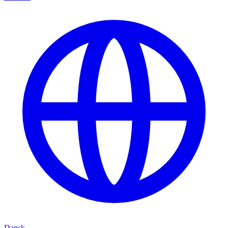
Dansk