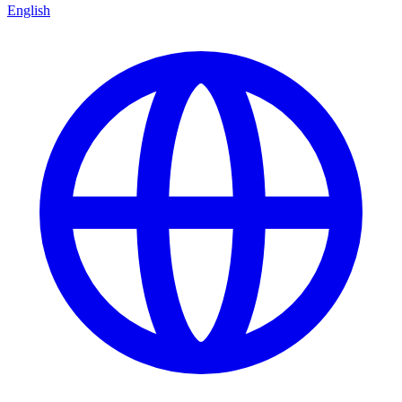
English