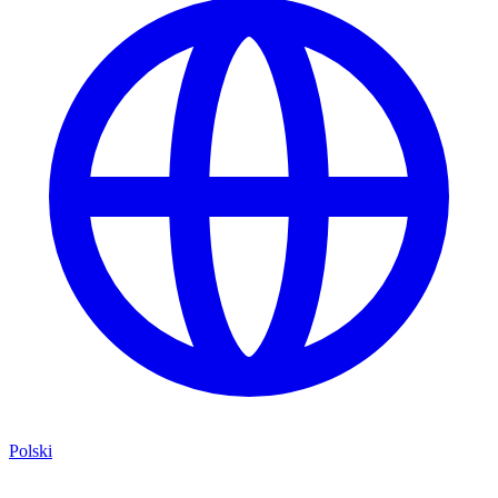
Polski