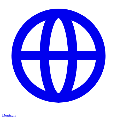
Deutsch