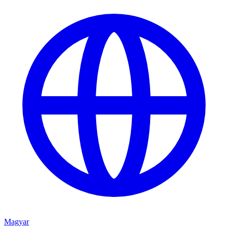
Magyar