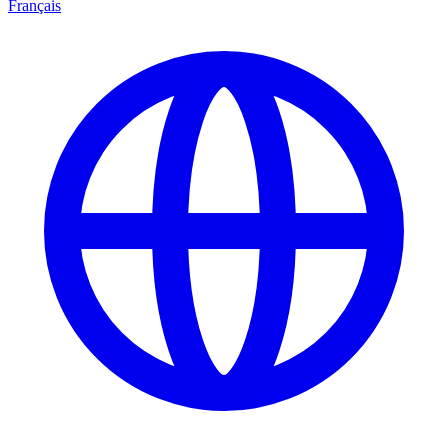
Français