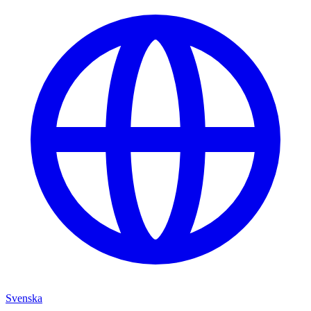
Svenska