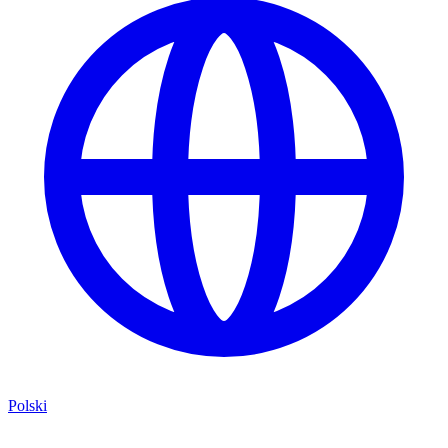
Polski