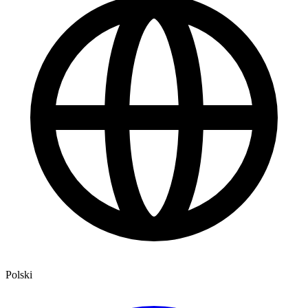
Polski