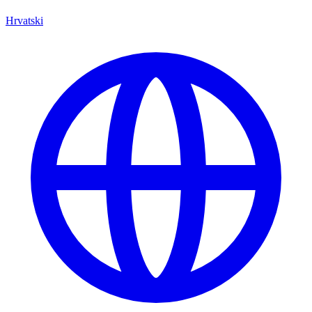
Hrvatski