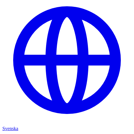
Svenska