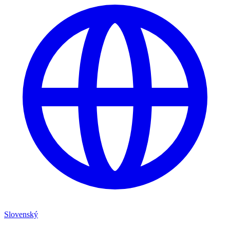
Slovenský