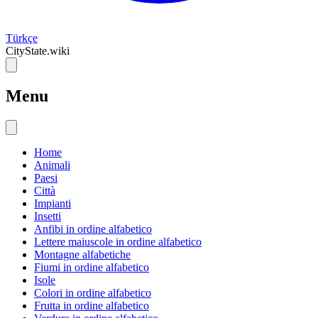
Türkçe
CityState.wiki
Menu
Home
Animali
Paesi
Città
Impianti
Insetti
Anfibi in ordine alfabetico
Lettere maiuscole in ordine alfabetico
Montagne alfabetiche
Fiumi in ordine alfabetico
Isole
Colori in ordine alfabetico
Frutta in ordine alfabetico