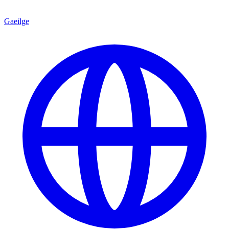
Gaeilge