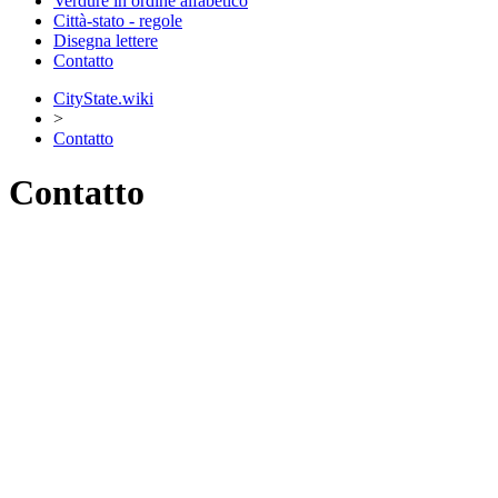
Verdure in ordine alfabetico
Città-stato - regole
Disegna lettere
Contatto
CityState.wiki
>
Contatto
Contatto