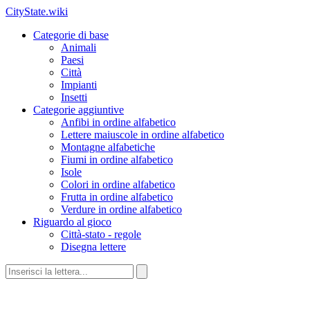
CityState.wiki
Categorie di base
Animali
Paesi
Città
Impianti
Insetti
Categorie aggiuntive
Anfibi in ordine alfabetico
Lettere maiuscole in ordine alfabetico
Montagne alfabetiche
Fiumi in ordine alfabetico
Isole
Colori in ordine alfabetico
Frutta in ordine alfabetico
Verdure in ordine alfabetico
Riguardo al gioco
Città-stato - regole
Disegna lettere