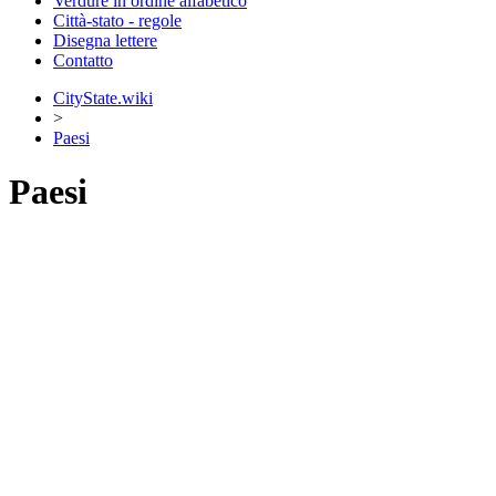
Verdure in ordine alfabetico
Città-stato - regole
Disegna lettere
Contatto
CityState.wiki
>
Paesi
Paesi