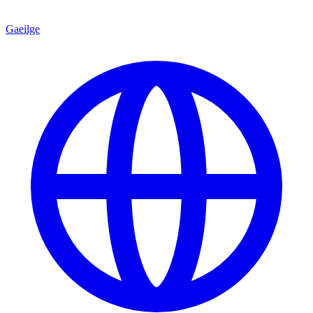
Gaeilge