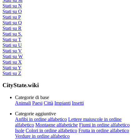
Stati su M
Stati su N
Stati su O
Stati su P
Stati su Q
Stati su R
Stati su S.
Stati su T
Stati su U
Stati su V
Stati su W
Stati su X
Stati su Y
Stati su Z
CityState.wiki
Categorie di base
Animali
Paesi
Città
Impianti
Insetti
Categorie aggiuntive
Anfibi in ordine alfabetico
Lettere maiuscole in ordine
alfabetico
Montagne alfabetiche
Fiumi in ordine alfabetico
Isole
Colori in ordine alfabetico
Frutta in ordine alfabetico
Verdure in ordine alfabetico