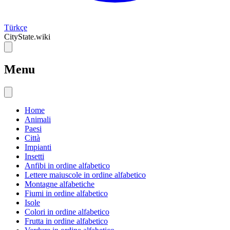
Türkçe
CityState.wiki
Menu
Home
Animali
Paesi
Città
Impianti
Insetti
Anfibi in ordine alfabetico
Lettere maiuscole in ordine alfabetico
Montagne alfabetiche
Fiumi in ordine alfabetico
Isole
Colori in ordine alfabetico
Frutta in ordine alfabetico