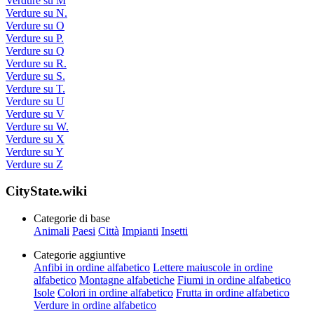
Verdure su M
Verdure su N.
Verdure su O
Verdure su P.
Verdure su Q
Verdure su R.
Verdure su S.
Verdure su T.
Verdure su U
Verdure su V
Verdure su W.
Verdure su X
Verdure su Y
Verdure su Z
CityState.wiki
Categorie di base
Animali
Paesi
Città
Impianti
Insetti
Categorie aggiuntive
Anfibi in ordine alfabetico
Lettere maiuscole in ordine
alfabetico
Montagne alfabetiche
Fiumi in ordine alfabetico
Isole
Colori in ordine alfabetico
Frutta in ordine alfabetico
Verdure in ordine alfabetico