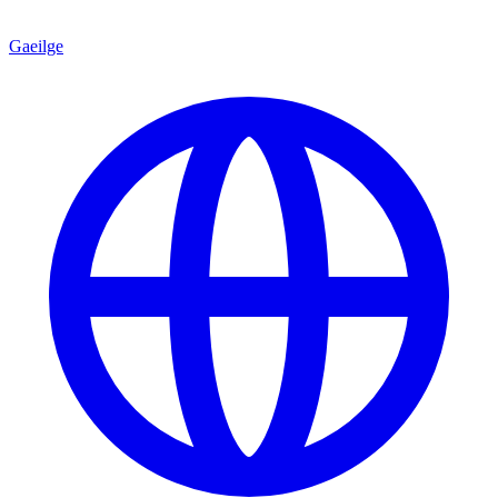
Gaeilge