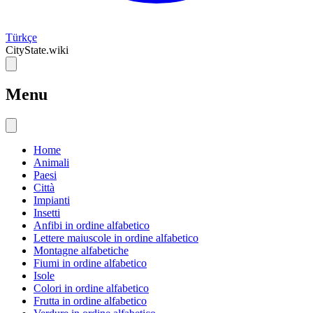
Türkçe
CityState.wiki
Menu
Home
Animali
Paesi
Città
Impianti
Insetti
Anfibi in ordine alfabetico
Lettere maiuscole in ordine alfabetico
Montagne alfabetiche
Fiumi in ordine alfabetico
Isole
Colori in ordine alfabetico
Frutta in ordine alfabetico