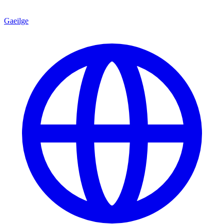
Gaeilge