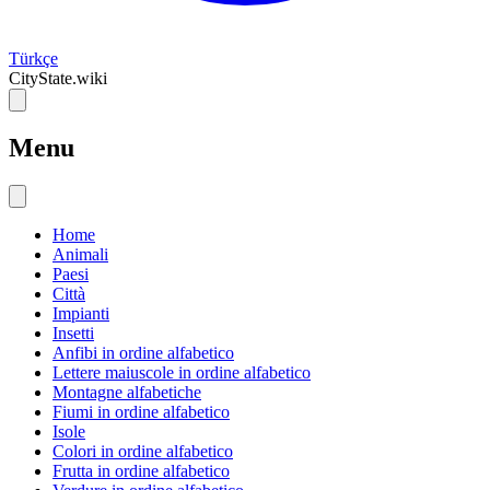
Türkçe
CityState.wiki
Menu
Home
Animali
Paesi
Città
Impianti
Insetti
Anfibi in ordine alfabetico
Lettere maiuscole in ordine alfabetico
Montagne alfabetiche
Fiumi in ordine alfabetico
Isole
Colori in ordine alfabetico
Frutta in ordine alfabetico