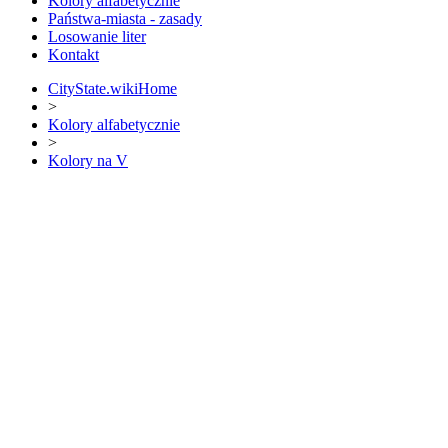
Kolory alfabetycznie
Państwa-miasta - zasady
Losowanie liter
Kontakt
CityState.wiki
Home
>
Kolory alfabetycznie
>
Kolory na V