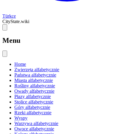
Türkçe
CityState.wiki
Menu
Home
Zwierzęta alfabetycznie
Państwa alfabetycznie
Miasta alfabetycznie
Rośliny alfabetycznie
Owady alfabetycznie
Płazy alfabetycznie
Stolice alfabetycznie
Góry alfabetycznie
Rzeki alfabetycznie
Wyspy
Warzywa alfabetycznie
Owoce alfabetycznie