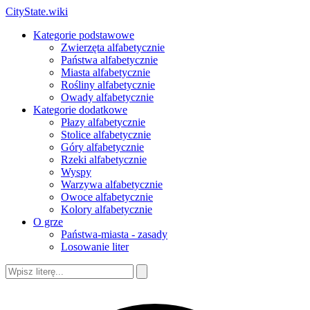
CityState.wiki
Kategorie podstawowe
Zwierzęta alfabetycznie
Państwa alfabetycznie
Miasta alfabetycznie
Rośliny alfabetycznie
Owady alfabetycznie
Kategorie dodatkowe
Płazy alfabetycznie
Stolice alfabetycznie
Góry alfabetycznie
Rzeki alfabetycznie
Wyspy
Warzywa alfabetycznie
Owoce alfabetycznie
Kolory alfabetycznie
O grze
Państwa-miasta - zasady
Losowanie liter