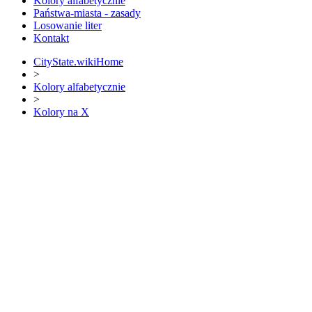
Kolory alfabetycznie
Państwa-miasta - zasady
Losowanie liter
Kontakt
CityState.wiki
Home
>
Kolory alfabetycznie
>
Kolory na X