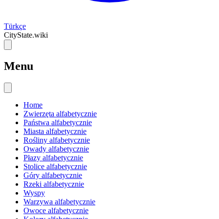
Türkçe
CityState.wiki
Menu
Home
Zwierzęta alfabetycznie
Państwa alfabetycznie
Miasta alfabetycznie
Rośliny alfabetycznie
Owady alfabetycznie
Płazy alfabetycznie
Stolice alfabetycznie
Góry alfabetycznie
Rzeki alfabetycznie
Wyspy
Warzywa alfabetycznie
Owoce alfabetycznie