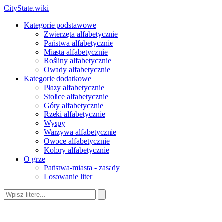
CityState.wiki
Kategorie podstawowe
Zwierzęta alfabetycznie
Państwa alfabetycznie
Miasta alfabetycznie
Rośliny alfabetycznie
Owady alfabetycznie
Kategorie dodatkowe
Płazy alfabetycznie
Stolice alfabetycznie
Góry alfabetycznie
Rzeki alfabetycznie
Wyspy
Warzywa alfabetycznie
Owoce alfabetycznie
Kolory alfabetycznie
O grze
Państwa-miasta - zasady
Losowanie liter