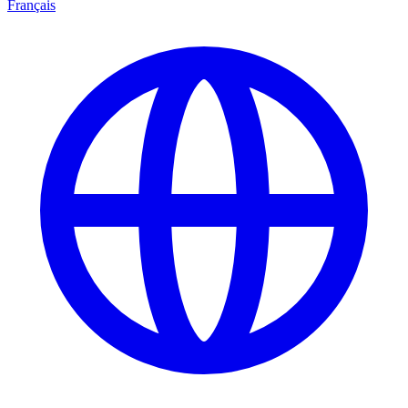
Français