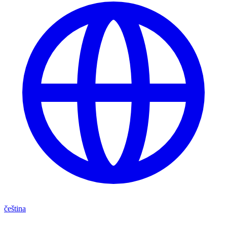
čeština