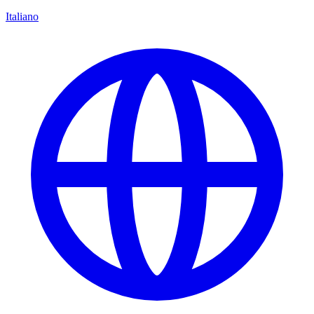
Italiano