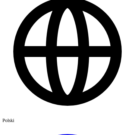
Polski