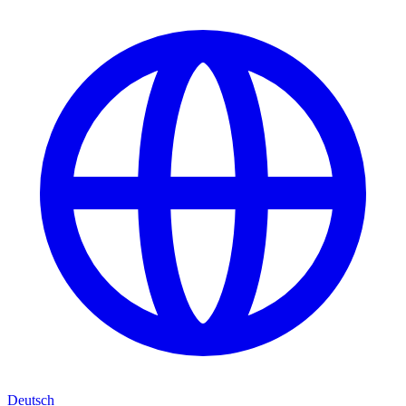
Deutsch