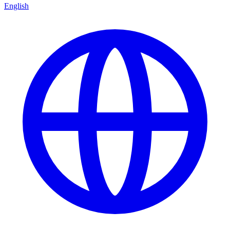
English