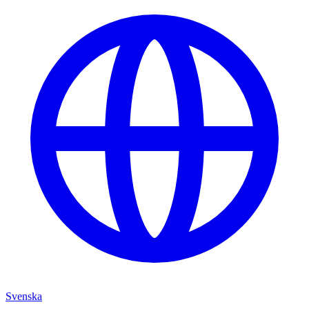
Svenska