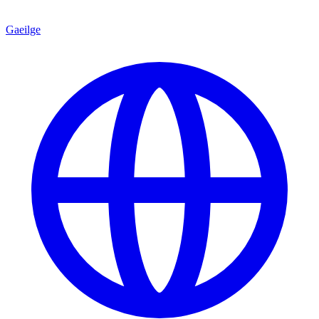
Gaeilge