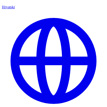
Hrvatski