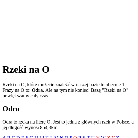
Rzeki na O
Rzeki na O, które możecie znaleźć w naszej bazie to obecnie 1.
Frazy na O to:
Odra,
Ale na tym nie koniec! Bazę "Rzeki na O"
powiększamy cały czas.
Odra
Odra to rzeka na literę O. Jest to jedna z głównych rzek w Polsce, a
jej długość wynosi 854,3km.
A
B
C
D
E
F
G
H
I
J
K
L
M
N
O
P
Q
R
S
T
U
V
W
X
Y
Z