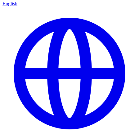
English