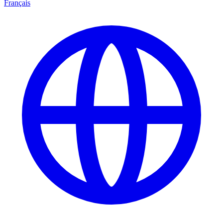
Français