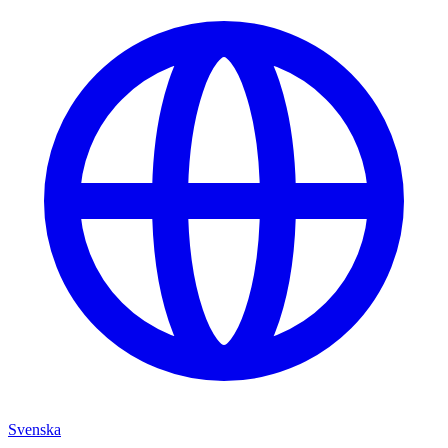
Svenska