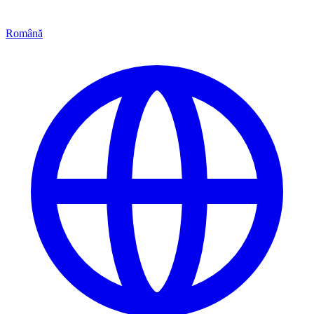
Română