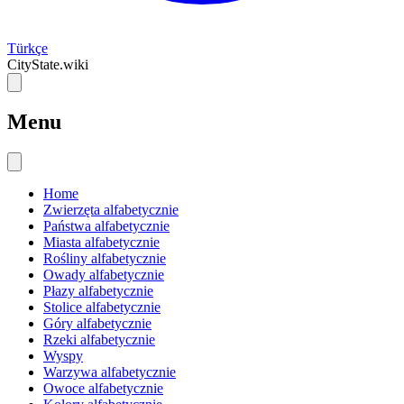
Türkçe
CityState.wiki
Menu
Home
Zwierzęta alfabetycznie
Państwa alfabetycznie
Miasta alfabetycznie
Rośliny alfabetycznie
Owady alfabetycznie
Płazy alfabetycznie
Stolice alfabetycznie
Góry alfabetycznie
Rzeki alfabetycznie
Wyspy
Warzywa alfabetycznie
Owoce alfabetycznie