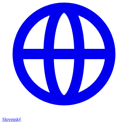
Slovenský