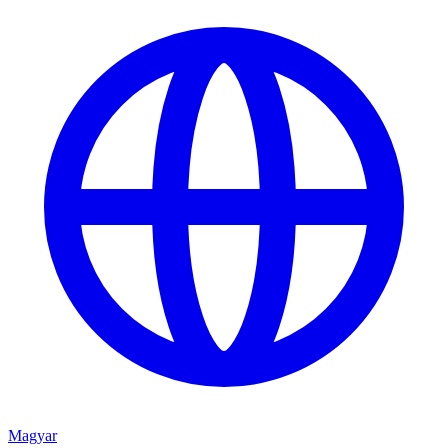
Magyar