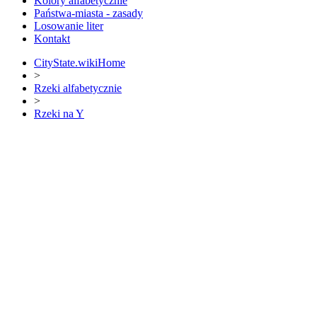
Kolory alfabetycznie
Państwa-miasta - zasady
Losowanie liter
Kontakt
CityState.wiki
Home
>
Rzeki alfabetycznie
>
Rzeki na Y