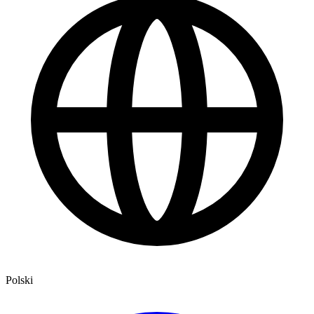
Polski