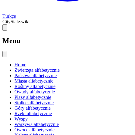
Türkçe
CityState.wiki
Menu
Home
Zwierzęta alfabetycznie
Państwa alfabetycznie
Miasta alfabetycznie
Rośliny alfabetycznie
Owady alfabetycznie
Płazy alfabetycznie
Stolice alfabetycznie
Góry alfabetycznie
Rzeki alfabetycznie
Wyspy
Warzywa alfabetycznie
Owoce alfabetycznie