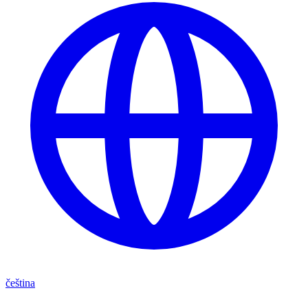
čeština