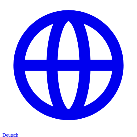
Deutsch