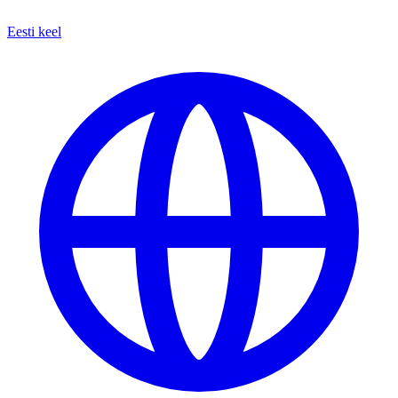
Eesti keel