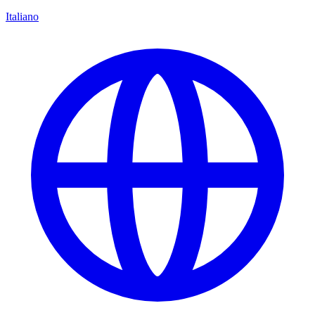
Italiano