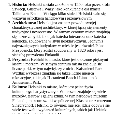
Historia:
Helsinki zostało założone w 1550 roku przez króla
Szwecji, Gustawa I Wazy, jako konkurencja dla miasta
Tallinna w Estonii. W ciągu kilku stuleci Helsinki stało się
ważnym ośrodkiem handlowym i przemysłowym.
Architektura:
Helsinki jest znane z powodu swojej
charakterystycznej architektury, w której łączą się elementy
tradycyjne i nowoczesne. W samym centrum miasta znajdują
się liczne zabytki, takie jak katedra luterańska oraz katedra
katolicka, zbudowane w stylu neoklasycznym. Jednym z
najważniejszych budynków w mieście jest również Pałac
Prezydencki, który został zbudowany w 1820 roku i jest
siedzibą prezydenta Finlandii.
Przyroda:
Helsinki to miasto, które jest otoczone pięknymi
lasami i morzem. W samym centrum miasta znajdują się
liczne parki, w tym największy z nich - Kaisaniemi Park.
Wzdłuż wybrzeża znajdują się także liczne miejsca
rekreacyjne, takie jak Hietaniemi Beach i Linnanmaki
Amusement Park.
Kultura:
Helsinki to miasto, które jest pełne życia
kulturalnego i artystycznego. W mieście znajduje się wiele
muzeów, teatrów i galerii sztuki, w tym narodowe muzeum
Finlandii, muzeum sztuki współczesnej Kiasma oraz muzeum
Sinebrychoff. Helsinki to również miejsce, gdzie odbywa się
wiele festiwali i wydarzeń kulturalnych, takich jak Helsinki