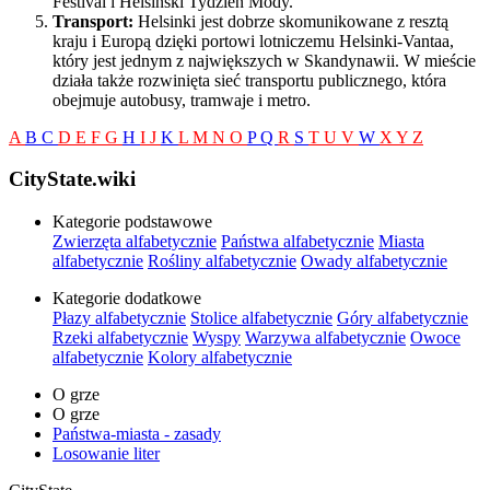
Festival i Helsiński Tydzień Mody.
Transport:
Helsinki jest dobrze skomunikowane z resztą
kraju i Europą dzięki portowi lotniczemu Helsinki-Vantaa,
który jest jednym z największych w Skandynawii. W mieście
działa także rozwinięta sieć transportu publicznego, która
obejmuje autobusy, tramwaje i metro.
A
B
C
D
E
F
G
H
I
J
K
L
M
N
O
P
Q
R
S
T
U
V
W
X
Y
Z
CityState.wiki
Kategorie podstawowe
Zwierzęta alfabetycznie
Państwa alfabetycznie
Miasta
alfabetycznie
Rośliny alfabetycznie
Owady alfabetycznie
Kategorie dodatkowe
Płazy alfabetycznie
Stolice alfabetycznie
Góry alfabetycznie
Rzeki alfabetycznie
Wyspy
Warzywa alfabetycznie
Owoce
alfabetycznie
Kolory alfabetycznie
O grze
O grze
Państwa-miasta - zasady
Losowanie liter