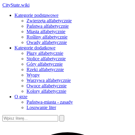
CityState.wiki
Kategorie podstawowe
Zwierzęta alfabetycznie
Państwa alfabetycznie
Miasta alfabetycznie
Rośliny alfabetycznie
Owady alfabetycznie
Kategorie dodatkowe
Płazy alfabetycznie
Stolice alfabetycznie
Góry alfabetycznie
Rzeki alfabetycznie
Wyspy
Warzywa alfabetycznie
Owoce alfabetycznie
Kolory alfabetycznie
O grze
Państwa-miasta - zasady
Losowanie liter