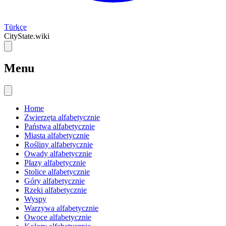
Türkçe
CityState.wiki
Menu
Home
Zwierzęta alfabetycznie
Państwa alfabetycznie
Miasta alfabetycznie
Rośliny alfabetycznie
Owady alfabetycznie
Płazy alfabetycznie
Stolice alfabetycznie
Góry alfabetycznie
Rzeki alfabetycznie
Wyspy
Warzywa alfabetycznie
Owoce alfabetycznie