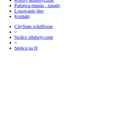
Kolory alfabetycznie
Państwa-miasta - zasady
Losowanie liter
Kontakt
CityState.wiki
Home
>
Stolice alfabetycznie
>
Stolica na H