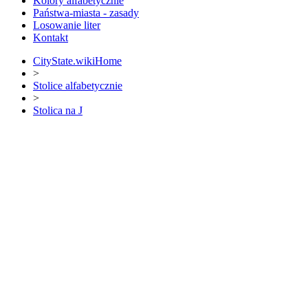
Kolory alfabetycznie
Państwa-miasta - zasady
Losowanie liter
Kontakt
CityState.wiki
Home
>
Stolice alfabetycznie
>
Stolica na J