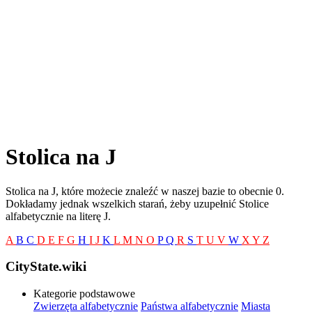
Stolica na J
Stolica na J, które możecie znaleźć w naszej bazie to obecnie 0.
Dokładamy jednak wszelkich starań, żeby uzupełnić Stolice
alfabetycznie na literę J.
A
B
C
D
E
F
G
H
I
J
K
L
M
N
O
P
Q
R
S
T
U
V
W
X
Y
Z
CityState.wiki
Kategorie podstawowe
Zwierzęta alfabetycznie
Państwa alfabetycznie
Miasta