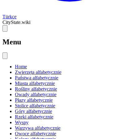
Türkçe
CityState.wiki
Menu
Home
Zwierzęta alfabetycznie
Państwa alfabetycznie
Miasta alfabetycznie
Rośliny alfabetycznie
Owady alfabetycznie
Płazy alfabetycznie
Stolice alfabetycznie
Góry alfabetycznie
Rzeki alfabetycznie
Wyspy
Warzywa alfabetycznie
Owoce alfabetycznie