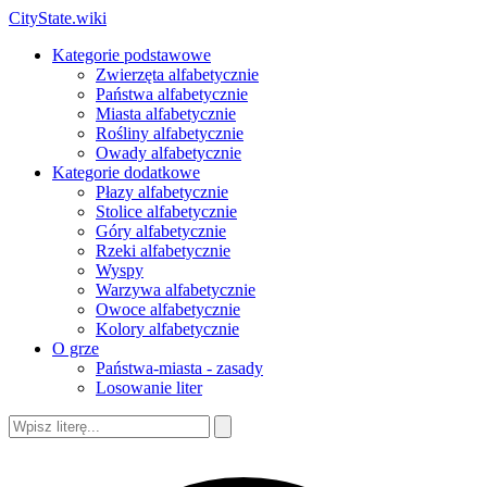
CityState.wiki
Kategorie podstawowe
Zwierzęta alfabetycznie
Państwa alfabetycznie
Miasta alfabetycznie
Rośliny alfabetycznie
Owady alfabetycznie
Kategorie dodatkowe
Płazy alfabetycznie
Stolice alfabetycznie
Góry alfabetycznie
Rzeki alfabetycznie
Wyspy
Warzywa alfabetycznie
Owoce alfabetycznie
Kolory alfabetycznie
O grze
Państwa-miasta - zasady
Losowanie liter