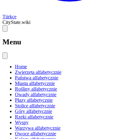
Türkçe
CityState.wiki
Menu
Home
Zwierzęta alfabetycznie
Państwa alfabetycznie
Miasta alfabetycznie
Rośliny alfabetycznie
Owady alfabetycznie
Płazy alfabetycznie
Stolice alfabetycznie
Góry alfabetycznie
Rzeki alfabetycznie
Wyspy
Warzywa alfabetycznie
Owoce alfabetycznie