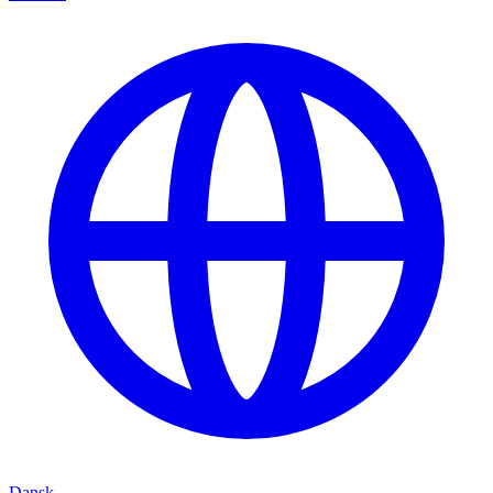
Dansk