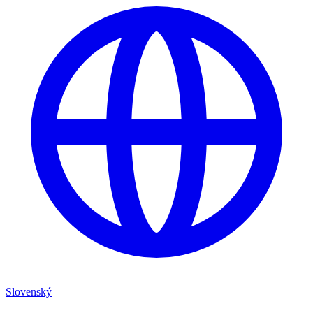
Slovenský