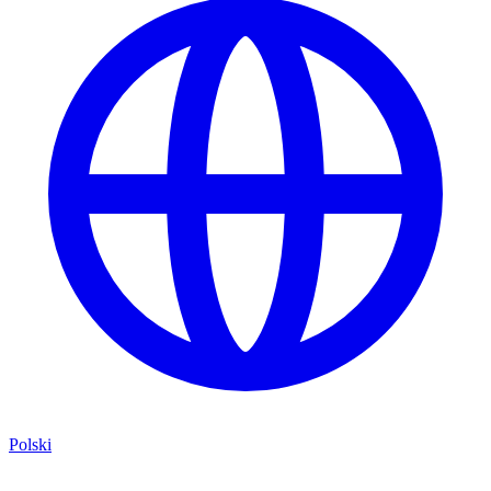
Polski