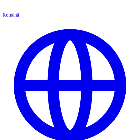
Română