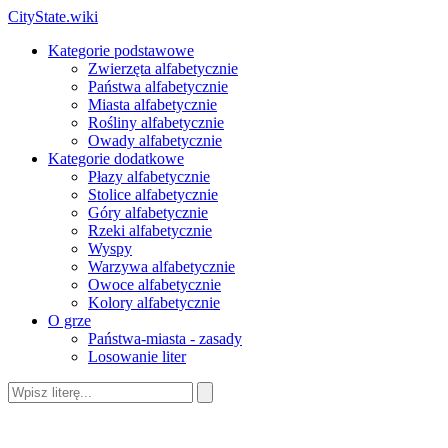
CityState.wiki
Kategorie podstawowe
Zwierzęta alfabetycznie
Państwa alfabetycznie
Miasta alfabetycznie
Rośliny alfabetycznie
Owady alfabetycznie
Kategorie dodatkowe
Płazy alfabetycznie
Stolice alfabetycznie
Góry alfabetycznie
Rzeki alfabetycznie
Wyspy
Warzywa alfabetycznie
Owoce alfabetycznie
Kolory alfabetycznie
O grze
Państwa-miasta - zasady
Losowanie liter