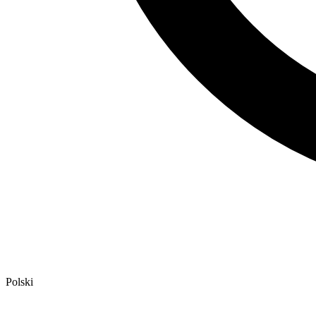
Polski