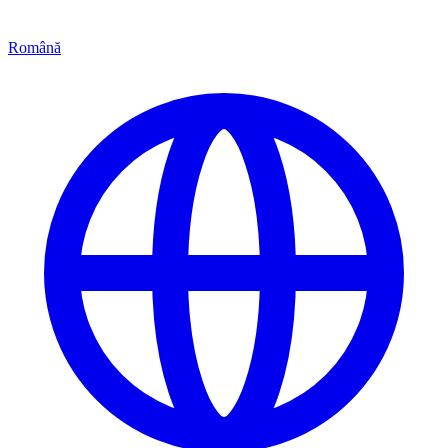
Română