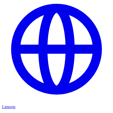
Lietuvių