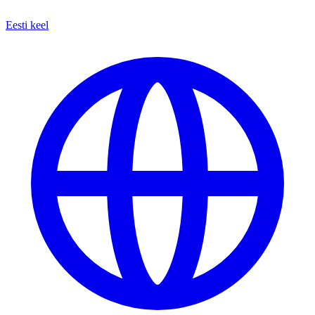
Eesti keel