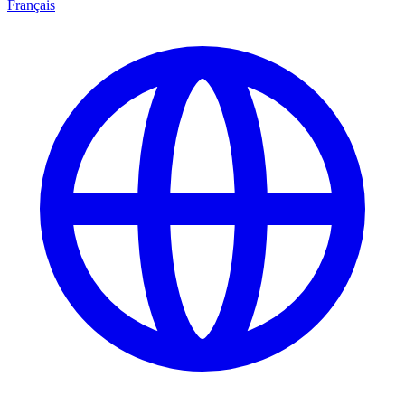
Français