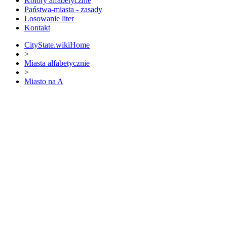
Kolory alfabetycznie
Państwa-miasta - zasady
Losowanie liter
Kontakt
CityState.wiki
Home
>
Miasta alfabetycznie
>
Miasto na A