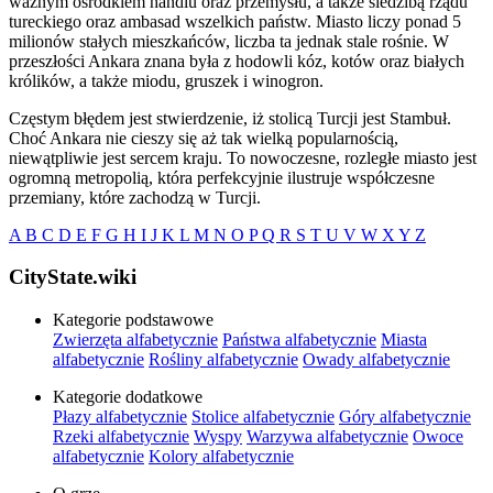
ważnym ośrodkiem handlu oraz przemysłu, a także siedzibą rządu
tureckiego oraz ambasad wszelkich państw. Miasto liczy ponad 5
milionów stałych mieszkańców, liczba ta jednak stale rośnie. W
przeszłości Ankara znana była z hodowli kóz, kotów oraz białych
królików, a także miodu, gruszek i winogron.
Częstym błędem jest stwierdzenie, iż stolicą Turcji jest Stambuł.
Choć Ankara nie cieszy się aż tak wielką popularnością,
niewątpliwie jest sercem kraju. To nowoczesne, rozległe miasto jest
ogromną metropolią, która perfekcyjnie ilustruje współczesne
przemiany, które zachodzą w Turcji.
A
B
C
D
E
F
G
H
I
J
K
L
M
N
O
P
Q
R
S
T
U
V
W
X
Y
Z
CityState.wiki
Kategorie podstawowe
Zwierzęta alfabetycznie
Państwa alfabetycznie
Miasta
alfabetycznie
Rośliny alfabetycznie
Owady alfabetycznie
Kategorie dodatkowe
Płazy alfabetycznie
Stolice alfabetycznie
Góry alfabetycznie
Rzeki alfabetycznie
Wyspy
Warzywa alfabetycznie
Owoce
alfabetycznie
Kolory alfabetycznie