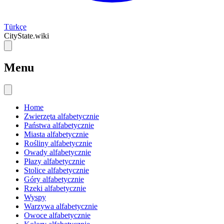
Türkçe
CityState.wiki
Menu
Home
Zwierzęta alfabetycznie
Państwa alfabetycznie
Miasta alfabetycznie
Rośliny alfabetycznie
Owady alfabetycznie
Płazy alfabetycznie
Stolice alfabetycznie
Góry alfabetycznie
Rzeki alfabetycznie
Wyspy
Warzywa alfabetycznie
Owoce alfabetycznie