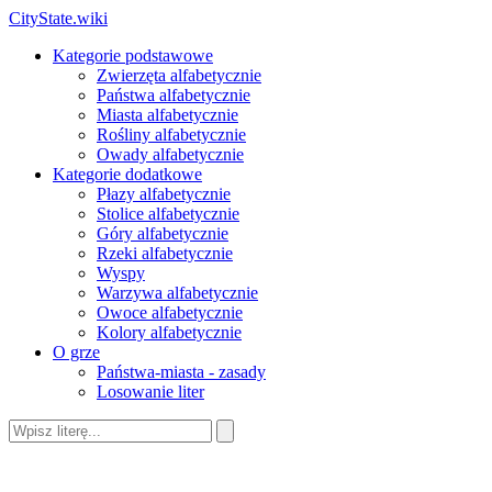
CityState.wiki
Kategorie podstawowe
Zwierzęta alfabetycznie
Państwa alfabetycznie
Miasta alfabetycznie
Rośliny alfabetycznie
Owady alfabetycznie
Kategorie dodatkowe
Płazy alfabetycznie
Stolice alfabetycznie
Góry alfabetycznie
Rzeki alfabetycznie
Wyspy
Warzywa alfabetycznie
Owoce alfabetycznie
Kolory alfabetycznie
O grze
Państwa-miasta - zasady
Losowanie liter