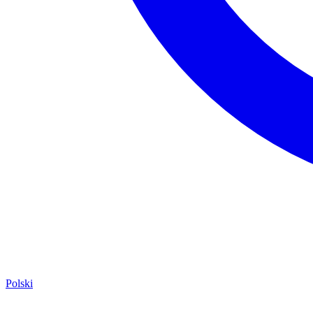
Polski