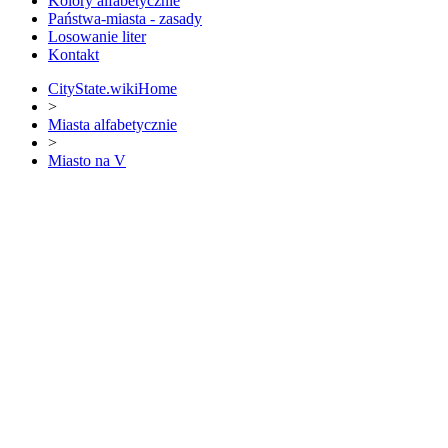
Kolory alfabetycznie
Państwa-miasta - zasady
Losowanie liter
Kontakt
CityState.wiki
Home
>
Miasta alfabetycznie
>
Miasto na V