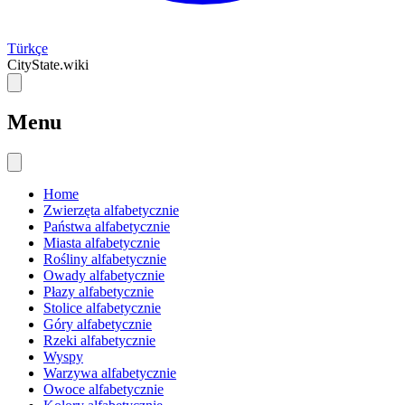
Türkçe
CityState.wiki
Menu
Home
Zwierzęta alfabetycznie
Państwa alfabetycznie
Miasta alfabetycznie
Rośliny alfabetycznie
Owady alfabetycznie
Płazy alfabetycznie
Stolice alfabetycznie
Góry alfabetycznie
Rzeki alfabetycznie
Wyspy
Warzywa alfabetycznie
Owoce alfabetycznie