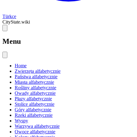
Türkçe
CityState.wiki
Menu
Home
Zwierzęta alfabetycznie
Państwa alfabetycznie
Miasta alfabetycznie
Rośliny alfabetycznie
Owady alfabetycznie
Płazy alfabetycznie
Stolice alfabetycznie
Góry alfabetycznie
Rzeki alfabetycznie
Wyspy
Warzywa alfabetycznie
Owoce alfabetycznie