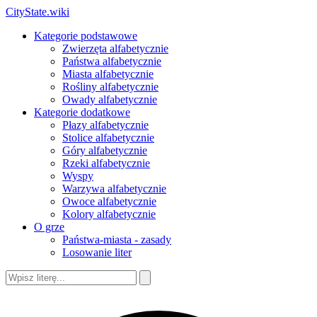
CityState.wiki
Kategorie podstawowe
Zwierzęta alfabetycznie
Państwa alfabetycznie
Miasta alfabetycznie
Rośliny alfabetycznie
Owady alfabetycznie
Kategorie dodatkowe
Płazy alfabetycznie
Stolice alfabetycznie
Góry alfabetycznie
Rzeki alfabetycznie
Wyspy
Warzywa alfabetycznie
Owoce alfabetycznie
Kolory alfabetycznie
O grze
Państwa-miasta - zasady
Losowanie liter