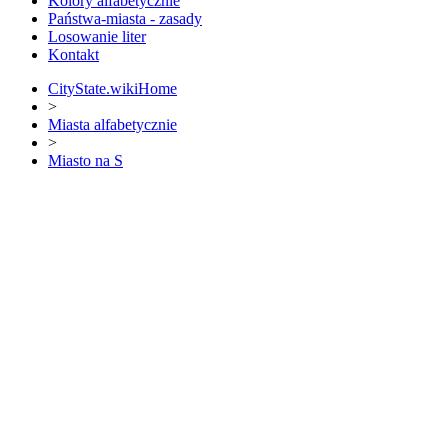
Kolory alfabetycznie
Państwa-miasta - zasady
Losowanie liter
Kontakt
CityState.wiki
Home
>
Miasta alfabetycznie
>
Miasto na S