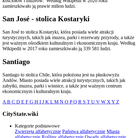
kościołów i muzeów. Według Wikipedii w 2020 roku
zamieszkiwało ją prawie milion ludzi.
San José - stolica Kostaryki
San José to stolica Kostaryki, która posiada wiele atrakcji
turystycznych, takich jak muzea, parki i rezerwaty przyrody, a także
jest ważnym ośrodkiem kulturalnym i ekonomicznym kraju. Według
Wikipedii w 2017 roku zamieszkiwało ją 339 581 ludzi.
Santiago
Santiago to stolica Chile, która położona jest na płaskowyżu
Andów. Miasto posiada wiele atrakcji turystycznych, takich jak
zabytki, muzea, parki i winnice, a także jest ważnym centrum
ekonomicznym i kulturalnym kraju.
A
B
C
D
E
F
G
H
I
J
K
L
M
N
O
P
Q
R
S
T
U
V
W
X
Y
Z
CityState.wiki
Kategorie podstawowe
Zwierzęta alfabetycznie
Państwa alfabetycznie
Miasta
alfabetycznie
Rośliny alfabetycznie
Owady alfabetycznie