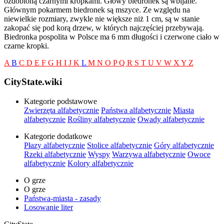
ozdobioną czarnymi kropkami. Głowy biedronek są wbijane.
Głównym pokarmem biedronek są mszyce. Ze względu na
niewielkie rozmiary, zwykle nie większe niż 1 cm, są w stanie
zakopać się pod korą drzew, w których najczęściej przebywają.
Biedronka pospolita w Polsce ma 6 mm długości i czerwone ciało w
czarne kropki.
A
B
C
D
E
F
G
H
I
J
K
L
M
N
O
P
Q
R
S
T
U
V
W
X
Y
Z
CityState.wiki
Kategorie podstawowe
Zwierzęta alfabetycznie
Państwa alfabetycznie
Miasta
alfabetycznie
Rośliny alfabetycznie
Owady alfabetycznie
Kategorie dodatkowe
Płazy alfabetycznie
Stolice alfabetycznie
Góry alfabetycznie
Rzeki alfabetycznie
Wyspy
Warzywa alfabetycznie
Owoce
alfabetycznie
Kolory alfabetycznie
O grze
O grze
Państwa-miasta - zasady
Losowanie liter