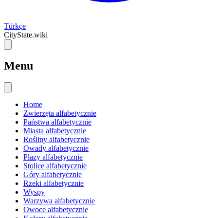
Türkçe
CityState.wiki
Menu
Home
Zwierzęta alfabetycznie
Państwa alfabetycznie
Miasta alfabetycznie
Rośliny alfabetycznie
Owady alfabetycznie
Płazy alfabetycznie
Stolice alfabetycznie
Góry alfabetycznie
Rzeki alfabetycznie
Wyspy
Warzywa alfabetycznie
Owoce alfabetycznie