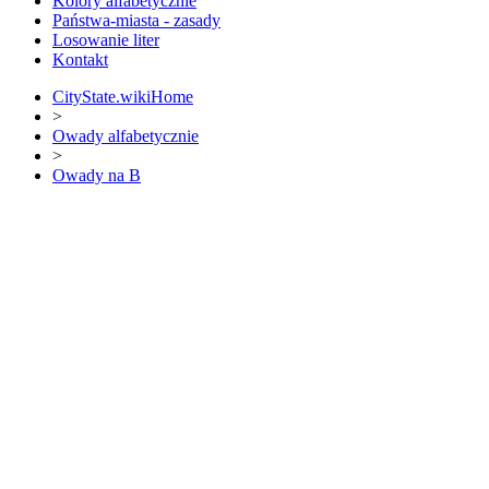
Kolory alfabetycznie
Państwa-miasta - zasady
Losowanie liter
Kontakt
CityState.wiki
Home
>
Owady alfabetycznie
>
Owady na B