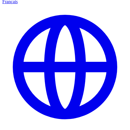
Français