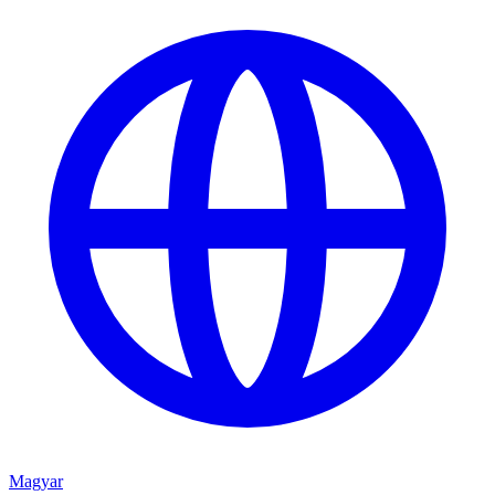
Magyar