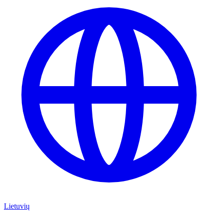
Lietuvių