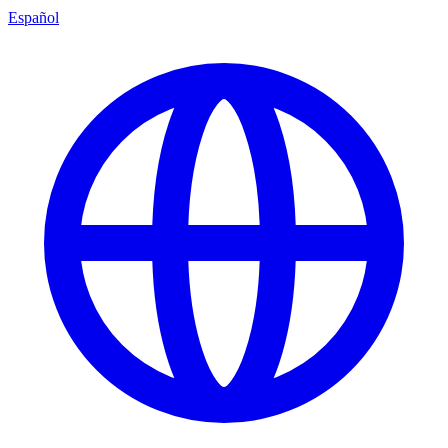
Español