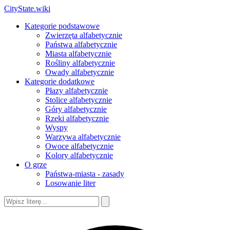
CityState.wiki
Kategorie podstawowe
Zwierzęta alfabetycznie
Państwa alfabetycznie
Miasta alfabetycznie
Rośliny alfabetycznie
Owady alfabetycznie
Kategorie dodatkowe
Płazy alfabetycznie
Stolice alfabetycznie
Góry alfabetycznie
Rzeki alfabetycznie
Wyspy
Warzywa alfabetycznie
Owoce alfabetycznie
Kolory alfabetycznie
O grze
Państwa-miasta - zasady
Losowanie liter