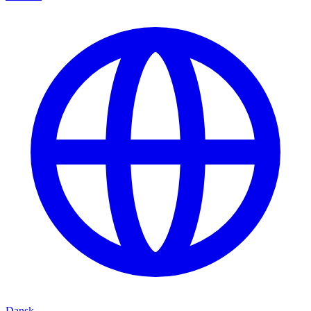
Dansk