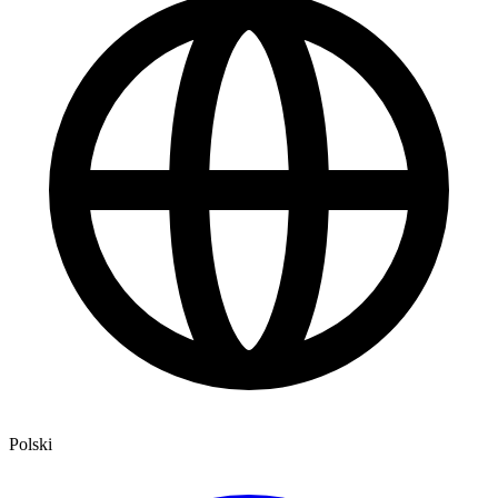
Polski