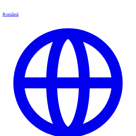
Română