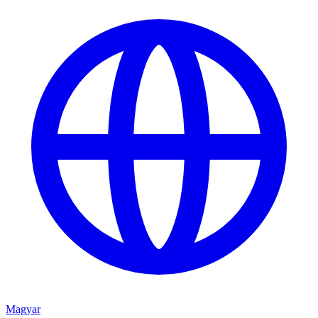
Magyar