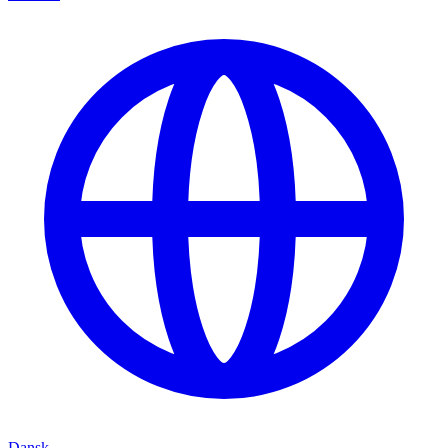
Dansk