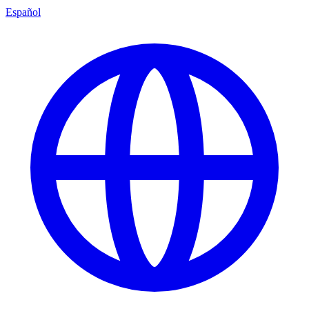
Español