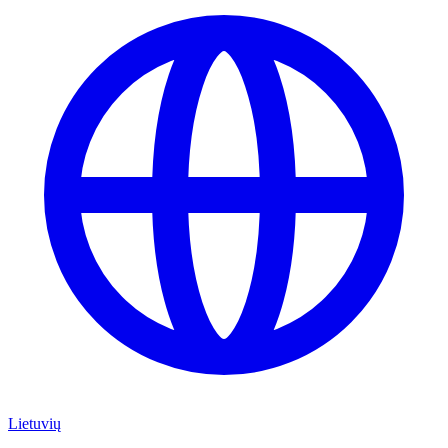
Lietuvių