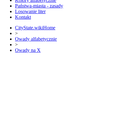
Kolory alfabetycznie
Państwa-miasta - zasady
Losowanie liter
Kontakt
CityState.wiki
Home
>
Owady alfabetycznie
>
Owady na X