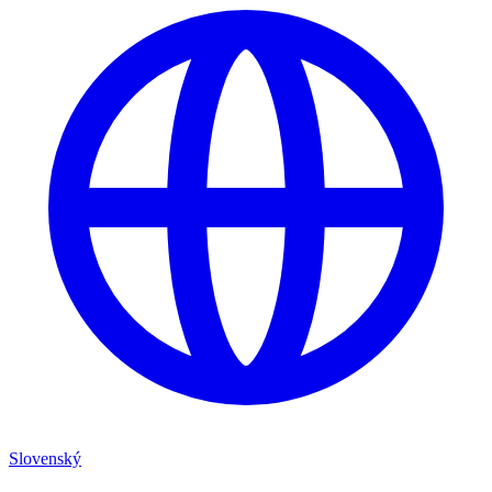
Slovenský